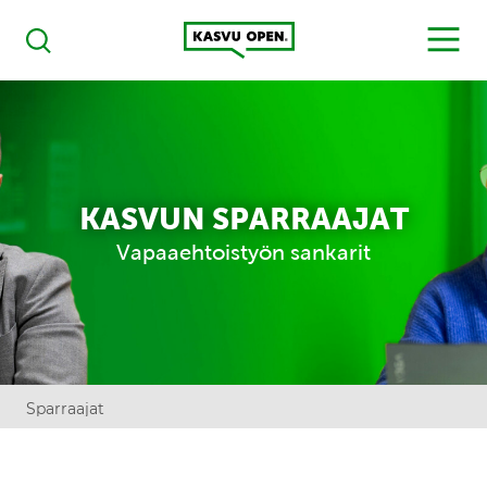
Kasvu Open
MENU
Haku
KASVUN SPARRAAJAT
Vapaaehtoistyön sankarit
Sparraajat