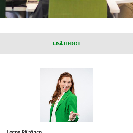
LISÄTIEDOT
Leena Räisänen