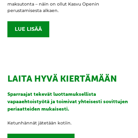
maksutonta – näin on ollut Kasvu Openin
perustamisesta alkaen.
LUE LISÄÄ
LAITA HYVÄ KIERTÄMÄÄN
Sparraajat tekevät luottamuksellista
vapaaehtoistyötä ja toimivat yhteisesti sovittujen
periaatteiden mukaisesti.
Ketunhännät jätetään kotiin.