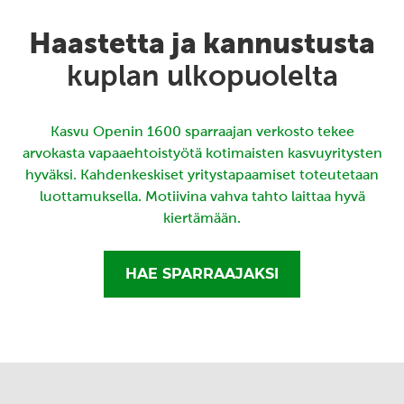
Haastetta ja kannustusta
kuplan ulkopuolelta
Kasvu Openin 1600 sparraajan verkosto tekee
arvokasta vapaaehtoistyötä kotimaisten kasvuyritysten
hyväksi. Kahdenkeskiset yritystapaamiset toteutetaan
luottamuksella. Motiivina vahva tahto laittaa hyvä
kiertämään.
HAE SPARRAAJAKSI