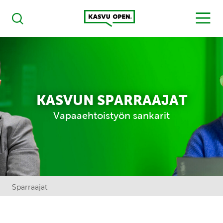
Kasvu Open
MENU
Haku
KASVUN SPARRAAJAT
Vapaaehtoistyön sankarit
Sparraajat