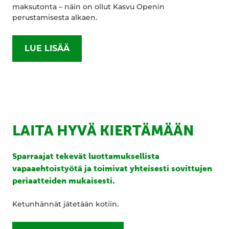
maksutonta – näin on ollut Kasvu Openin
perustamisesta alkaen.
LUE LISÄÄ
LAITA HYVÄ KIERTÄMÄÄN
Sparraajat tekevät luottamuksellista
vapaaehtoistyötä ja toimivat yhteisesti sovittujen
periaatteiden mukaisesti.
Ketunhännät jätetään kotiin.