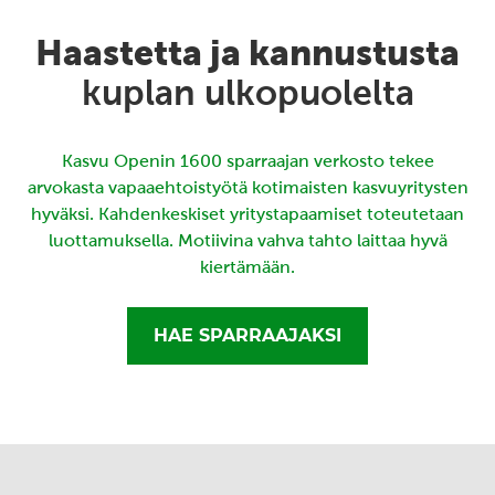
Haastetta ja kannustusta
kuplan ulkopuolelta
Kasvu Openin 1600 sparraajan verkosto tekee
arvokasta vapaaehtoistyötä kotimaisten kasvuyritysten
hyväksi. Kahdenkeskiset yritystapaamiset toteutetaan
luottamuksella. Motiivina vahva tahto laittaa hyvä
kiertämään.
HAE SPARRAAJAKSI