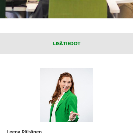
LISÄTIEDOT
Leena Räisänen