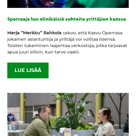
Sparraaja luo elinikäisiä suhteita yrittäjien kanssa
Merja ”Merkku” Rahkola
uskoo, että Kasvu Openissa
jokainen asiantuntija ja yrittäjä voi voittaa itsensä.
Toisten tukeminen laajentaa verkostoja, jotka tarjoavat
apua juuri silloin, kun tarve vaatii.
LUE LISÄÄ