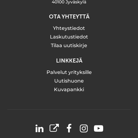
40100 Jyväskylä
OTA YHTEYTTÄ
Yhteystiedot
Laskutustiedot
Tilaa uutiskirje
LINKKEJÄ
Palvelut yrityksille
Uutishuone
Kuvapankki
LinkedIn
X
Facebook
Instagram
YouTube