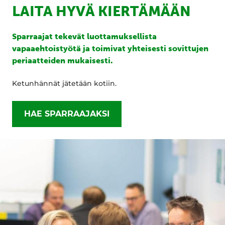
LAITA HYVÄ KIERTÄMÄÄN
Sparraajat tekevät luottamuksellista
vapaaehtoistyötä ja toimivat yhteisesti sovittujen
periaatteiden mukaisesti.
Ketunhännät jätetään kotiin.
HAE SPARRAAJAKSI