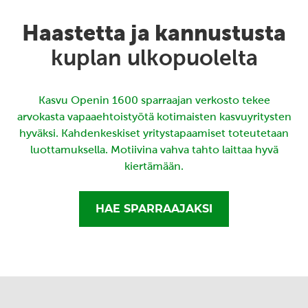
Haastetta ja kannustusta
kuplan ulkopuolelta
Kasvu Openin 1600 sparraajan verkosto tekee
arvokasta vapaaehtoistyötä kotimaisten kasvuyritysten
hyväksi. Kahdenkeskiset yritystapaamiset toteutetaan
luottamuksella. Motiivina vahva tahto laittaa hyvä
kiertämään.
HAE SPARRAAJAKSI