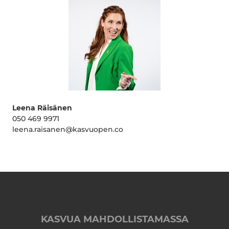
Leena Räisänen
050 469 9971
leena.raisanen@kasvuopen.co
KASVUA MAHDOLLISTAMASSA