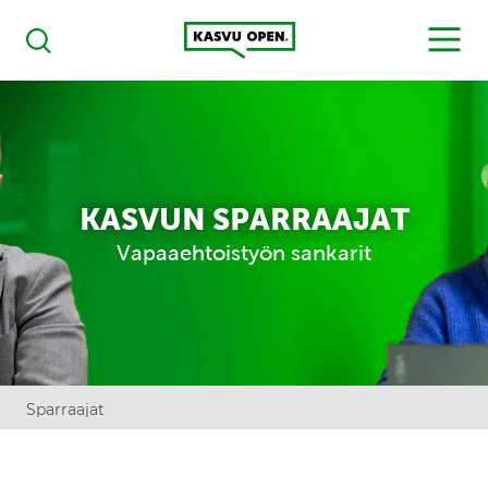
Kasvu Open
MENU
Haku
KASVUN SPARRAAJAT
Vapaaehtoistyön sankarit
Sparraajat