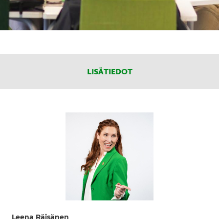
LISÄTIEDOT
Leena Räisänen