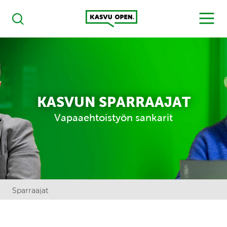
Kasvu Open
MENU
Haku
KASVUN SPARRAAJAT
Vapaaehtoistyön sankarit
Sparraajat