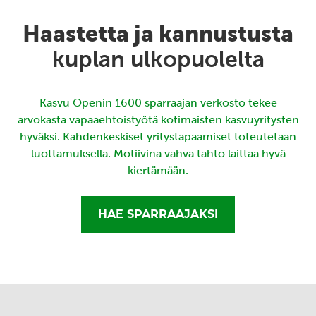
Haastetta ja kannustusta
kuplan ulkopuolelta
Kasvu Openin 1600 sparraajan verkosto tekee
arvokasta vapaaehtoistyötä kotimaisten kasvuyritysten
hyväksi. Kahdenkeskiset yritystapaamiset toteutetaan
luottamuksella. Motiivina vahva tahto laittaa hyvä
kiertämään.
HAE SPARRAAJAKSI