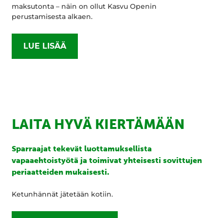
maksutonta – näin on ollut Kasvu Openin
perustamisesta alkaen.
LUE LISÄÄ
LAITA HYVÄ KIERTÄMÄÄN
Sparraajat tekevät luottamuksellista
vapaaehtoistyötä ja toimivat yhteisesti sovittujen
periaatteiden mukaisesti.
Ketunhännät jätetään kotiin.