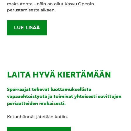
maksutonta – näin on ollut Kasvu Openin
perustamisesta alkaen.
LUE LISÄÄ
LAITA HYVÄ KIERTÄMÄÄN
Sparraajat tekevät luottamuksellista
vapaaehtoistyötä ja toimivat yhteisesti sovittujen
periaatteiden mukaisesti.
Ketunhännät jätetään kotiin.