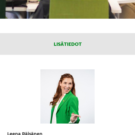
LISÄTIEDOT
Leena Räisänen