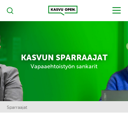
Kasvu Open
MENU
Haku
KASVUN SPARRAAJAT
Vapaaehtoistyön sankarit
Sparraajat