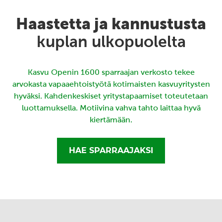
Haastetta ja kannustusta
kuplan ulkopuolelta
Kasvu Openin 1600 sparraajan verkosto tekee
arvokasta vapaaehtoistyötä kotimaisten kasvuyritysten
hyväksi. Kahdenkeskiset yritystapaamiset toteutetaan
luottamuksella. Motiivina vahva tahto laittaa hyvä
kiertämään.
HAE SPARRAAJAKSI