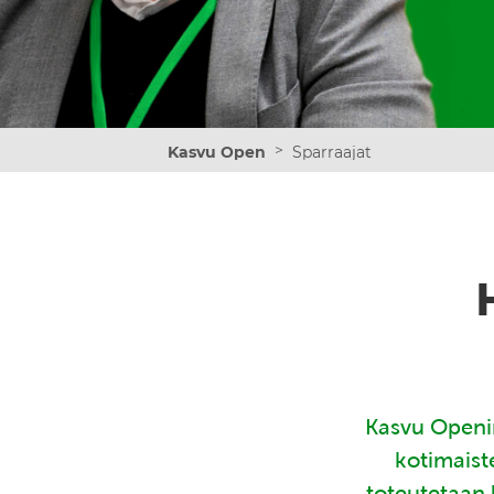
>
Kasvu Open
Sparraajat
Kasvu Openin
kotimaist
toteutetaan 