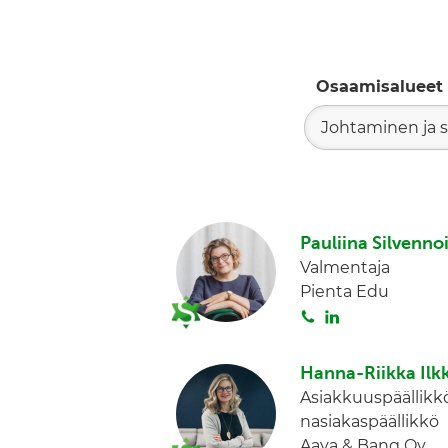
Osaamisalueet
Johtaminen ja s
Pauliina Silvenno
Valmentaja
Pienta Edu
S
L
o
i
i
n
Hanna-Riikka Ilk
t
k
Asiakkuuspäällikkö
a
e
nasiakaspäällikkö
d
Aava & Bang Oy