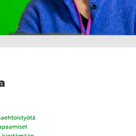
a
aaehtoistyötä
tapaamiset
ä kiertämään.