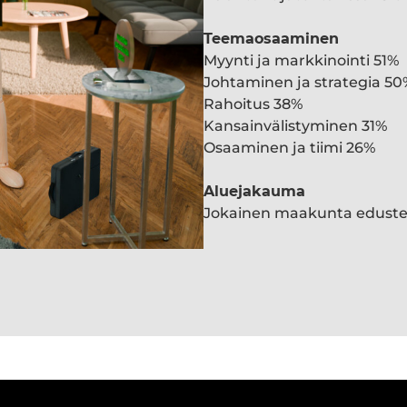
Teemaosaaminen
Myynti ja markkinointi 51%
Johtaminen ja strategia 50
Rahoitus 38%
Kansainvälistyminen 31%
Osaaminen ja tiimi 26%
Aluejakauma
Jokainen maakunta edust