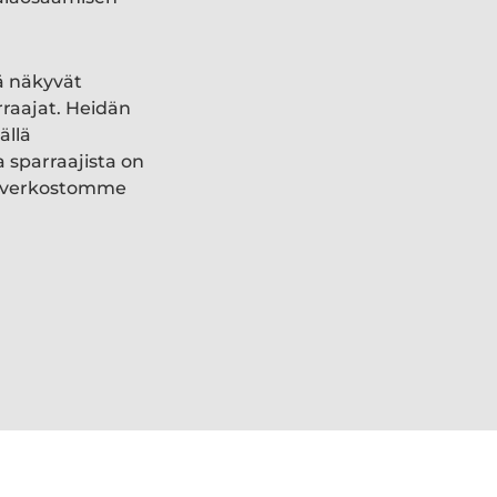
ä näkyvät
rraajat. Heidän
ällä
a sparraajista on
ki verkostomme