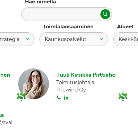
Hae nimellä
Hae
Toimialaosaaminen
Alueet
trategia
Kauneuspalvelut
Keski-
inen
Tuuli Kirsikka Pirttiaho
Toimitusjohtaja
Thewind Oy
S
L
o
i
i
n
ka
t
k
/avai
a
e
d