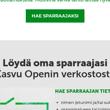
HAE SPARRAAJAKSI
Löydä oma sparraajasi
Kasvu Openin verkostost
HAE SPARRAAJAN TIE
nimen (etunimi ja/tai su
osaamisalueen tai toim