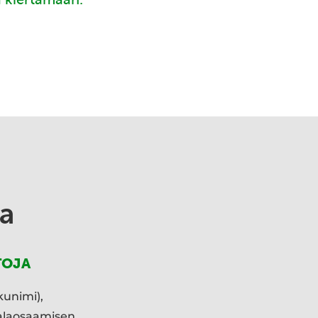
a
TOJA
kunimi),
ialaosaamisen