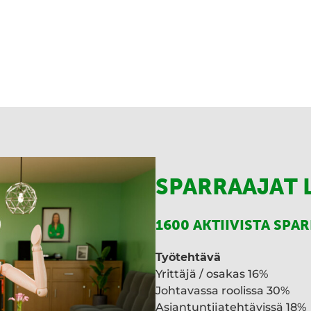
I
n
SPARRAAJAT 
1600 AKTIIVISTA SPA
Työtehtävä
Yrittäjä / osakas 16%
Johtavassa roolissa 30%
Asiantuntijatehtävissä 18%