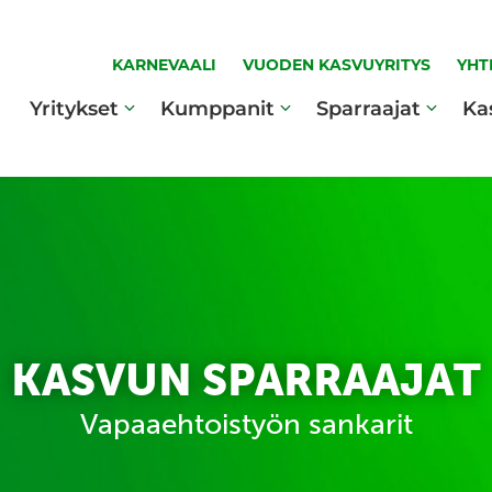
KARNEVAALI
VUODEN KASVUYRITYS
YHT
Yritykset
Kumppanit
Sparraajat
Ka
KASVUN SPARRAAJAT
Vapaaehtoistyön sankarit