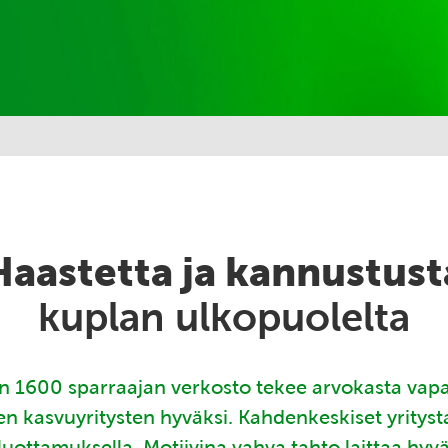
Haastetta ja kannustust
kuplan ulkopuolelta
 1600 sparraajan verkosto tekee arvokasta vap
en kasvuyritysten hyväksi. Kahdenkeskiset yritys
luottamuksella. Motiivina vahva tahto laittaa hyv