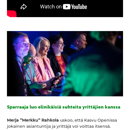
Sparraaja luo elinikäisiä suhteita yrittäjien kanssa
Merja ”Merkku” Rahkola
uskoo, että Kasvu Openissa
jokainen asiantuntija ja yrittäjä voi voittaa itsensä.