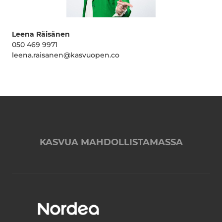
Leena Räisänen
050 469 9971
leena.raisanen@kasvuopen.co
KASVUA MAHDOLLISTAMASSA