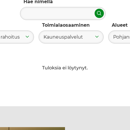
Hae nimellä
Hae
Toimialaosaaminen
Alueet
 rahoitus
Kauneuspalvelut
Pohja
Tuloksia ei löytynyt.