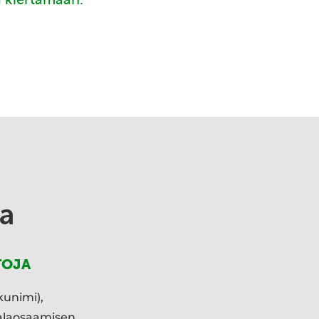
a
TOJA
kunimi),
ialaosaamisen