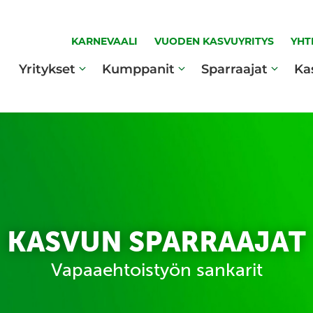
KARNEVAALI
VUODEN KASVUYRITYS
YHT
Yritykset
Kumppanit
Sparraajat
Ka
KASVUN SPARRAAJAT
Vapaaehtoistyön sankarit