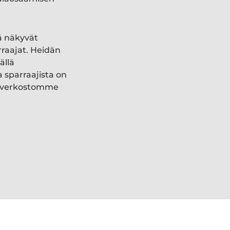
ä näkyvät
rraajat. Heidän
ällä
a sparraajista on
ki verkostomme