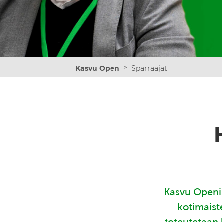
>
Kasvu Open
Sparraajat
Kasvu Openin
kotimaist
toteutetaan 