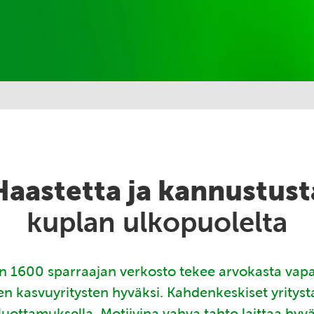
Haastetta ja kannustust
kuplan ulkopuolelta
 1600 sparraajan verkosto tekee arvokasta vap
en kasvuyritysten hyväksi. Kahdenkeskiset yritys
luottamuksella. Motiivina vahva tahto laittaa hyv