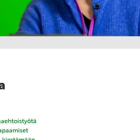
a
aaehtoistyötä
tapaamiset
ä kiertämään.