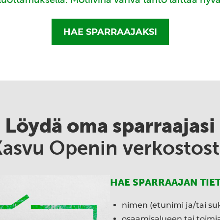
HAE SPARRAAJAKSI
Löydä oma sparraajasi
Kasvu Openin verkostost
HAE SPARRAAJAN TIE
nimen (etunimi ja/tai su
osaamisalueen tai toim