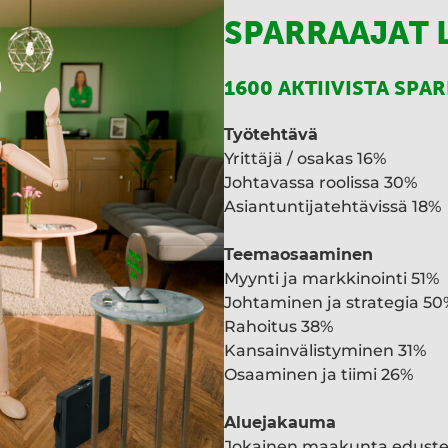
SPARRAAJAT 
1600 AKTIIVISTA SPA
Työtehtävä
Yrittäjä / osakas 16%
Johtavassa roolissa 30%
Asiantuntijatehtävissä 18%
Teemaosaaminen
Myynti ja markkinointi 51%
Johtaminen ja strategia 50
Rahoitus 38%
Kansainvälistyminen 31%
Osaaminen ja tiimi 26%
Aluejakauma
Jokainen maakunta edust