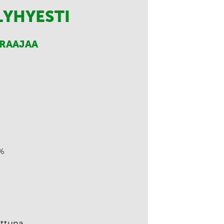
LYHYESTI
RRAAJAA
%
ettuna