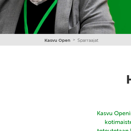
>
Kasvu Open
Sparraajat
Kasvu Openin
kotimaist
toteutetaan 