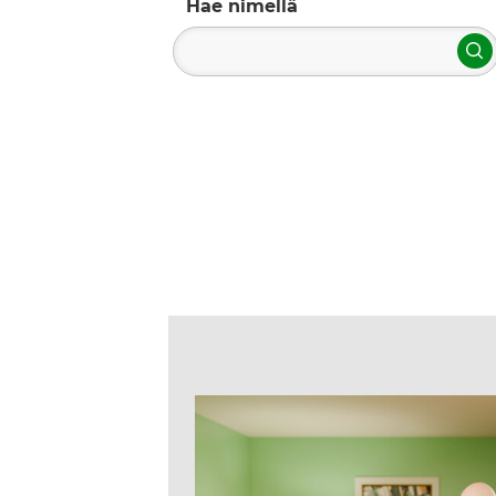
Hae nimellä
H