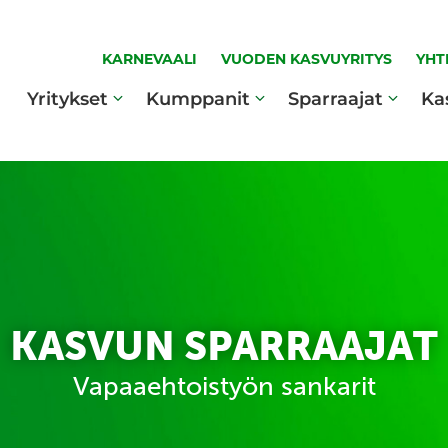
KARNEVAALI
VUODEN KASVUYRITYS
YHT
Yritykset
Kumppanit
Sparraajat
Ka
KASVUN SPARRAAJAT
Vapaaehtoistyön sankarit