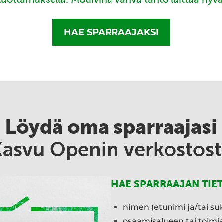
HAE SPARRAAJAKSI
Löydä oma sparraajasi
Kasvu Openin verkostost
HAE SPARRAAJAN TIE
nimen (etunimi ja/tai su
osaamisalueen tai toim