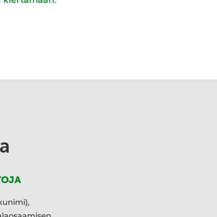
a
TOJA
kunimi),
ialaosaamisen