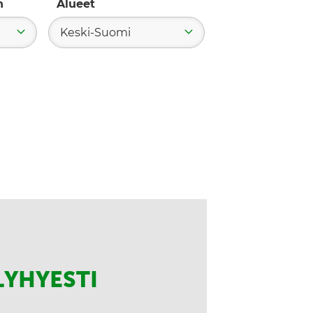
n
Alueet
Keski-Suomi
LYHYESTI