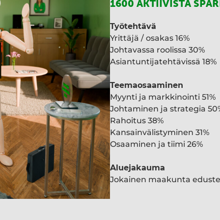
1600 AKTIIVISTA SPA
Työtehtävä
Yrittäjä / osakas 16%
Johtavassa roolissa 30%
Asiantuntijatehtävissä 18%
Teemaosaaminen
Myynti ja markkinointi 51%
Johtaminen ja strategia 50
Rahoitus 38%
Kansainvälistyminen 31%
Osaaminen ja tiimi 26%
Aluejakauma
Jokainen maakunta edust