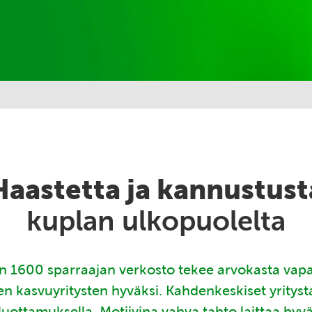
Haastetta ja kannustust
kuplan ulkopuolelta
 1600 sparraajan verkosto tekee arvokasta vap
en kasvuyritysten hyväksi. Kahdenkeskiset yritys
luottamuksella. Motiivina vahva tahto laittaa hyv