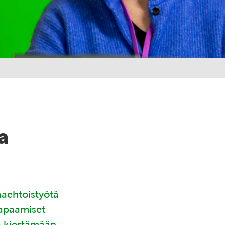
a
aaehtoistyötä
tapaamiset
ä kiertämään.