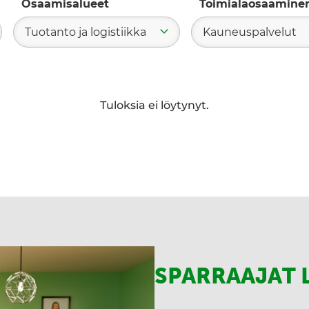
Osaamisalueet
Toimialaosaamine
Tuotanto ja logistiikka
Kauneuspalvelut
ae
Tuloksia ei löytynyt.
SPARRAAJAT 