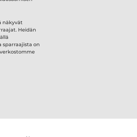
ä näkyvät
rraajat. Heidän
ällä
a sparraajista on
ki verkostomme