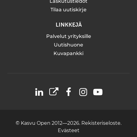
Laskutustiedot
Tilaa uutiskirje
LINKKEJÄ
Palvelut yrityksille
Uutishuone
Kuvapankki
LinkedIn
X
Facebook
Instagram
YouTube
© Kasvu Open 2012—2026.
Rekisteriseloste.
Evästeet