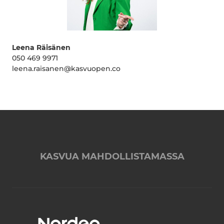
Leena Räisänen
050 469 9971
leena.raisanen@kasvuopen.co
KASVUA MAHDOLLISTAMASSA