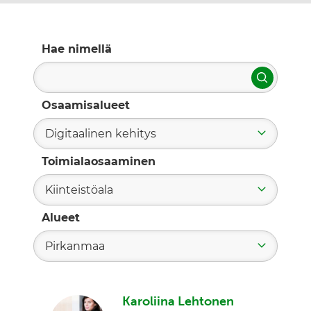
Hae nimellä
Hae
Osaamisalueet
Digitaalinen kehitys
Toimialaosaaminen
Kiinteistöala
Alueet
Pirkanmaa
Karoliina Lehtonen