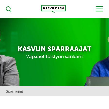
Kasvu Open
MENU
Haku
KASVUN SPARRAAJAT
Vapaaehtoistyön sankarit
Sparraajat