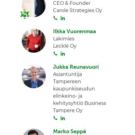
CEO & Founder
Carole Strategies Oy
S
L
o
i
Ilkka Vuorenmaa
i
n
Lakimies
t
k
Lecklé Oy
a
e
S
L
d
o
i
I
Jukka Reunavuori
i
n
n
Asiantuntija
t
k
Tampereen
a
e
kaupunkiseudun
d
elinkeino- ja
I
kehitysyhtiö Business
n
Tampere Oy
S
L
o
i
Marko Seppä
i
n