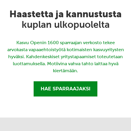
Haastetta ja kannustusta
kuplan ulkopuolelta
Kasvu Openin 1600 sparraajan verkosto tekee
arvokasta vapaaehtoistyötä kotimaisten kasvuyritysten
hyväksi. Kahdenkeskiset yritystapaamiset toteutetaan
luottamuksella. Motiivina vahva tahto laittaa hyvä
kiertämään.
HAE SPARRAAJAKSI