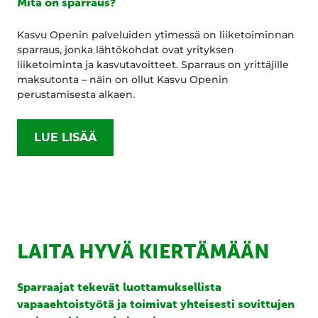
Mitä on sparraus?
Kasvu Openin palveluiden ytimessä on liiketoiminnan
sparraus, jonka lähtökohdat ovat yrityksen
liiketoiminta ja kasvutavoitteet. Sparraus on yrittäjille
maksutonta – näin on ollut Kasvu Openin
perustamisesta alkaen.
LUE LISÄÄ
LAITA HYVÄ KIERTÄMÄÄN
Sparraajat tekevät luottamuksellista
vapaaehtoistyötä ja toimivat yhteisesti sovittujen