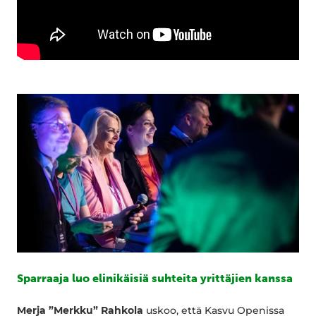
Sparraaja luo elinikäisiä suhteita yrittäjien kanssa
Merja ”Merkku” Rahkola
uskoo, että Kasvu Openissa