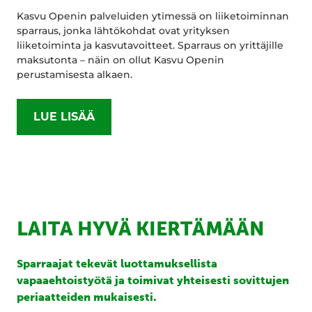
Kasvu Openin palveluiden ytimessä on liiketoiminnan
sparraus, jonka lähtökohdat ovat yrityksen
liiketoiminta ja kasvutavoitteet. Sparraus on yrittäjille
maksutonta – näin on ollut Kasvu Openin
perustamisesta alkaen.
LUE LISÄÄ
LAITA HYVÄ KIERTÄMÄÄN
Sparraajat tekevät luottamuksellista
vapaaehtoistyötä ja toimivat yhteisesti sovittujen
periaatteiden mukaisesti.