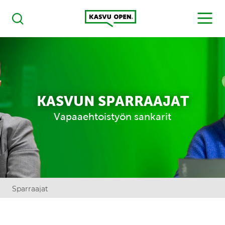
Kasvu Open
MENU
Haku
KASVUN SPARRAAJAT
Vapaaehtoistyön sankarit
Sparraajat