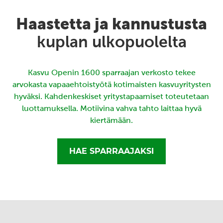
Haastetta ja kannustusta
kuplan ulkopuolelta
Kasvu Openin 1600 sparraajan verkosto tekee
arvokasta vapaaehtoistyötä kotimaisten kasvuyritysten
hyväksi. Kahdenkeskiset yritystapaamiset toteutetaan
luottamuksella. Motiivina vahva tahto laittaa hyvä
kiertämään.
HAE SPARRAAJAKSI