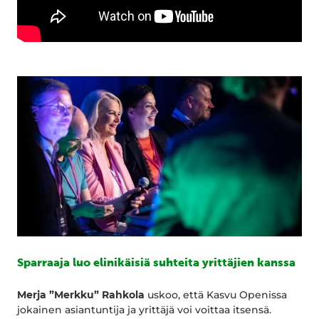
Sparraaja luo elinikäisiä suhteita yrittäjien kanssa
Merja ”Merkku” Rahkola
uskoo, että Kasvu Openissa
jokainen asiantuntija ja yrittäjä voi voittaa itsensä.