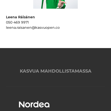
Leena Räisänen
050 469 9971
leena.raisanen@kasvuopen.co
KASVUA MAHDOLLISTAMASSA