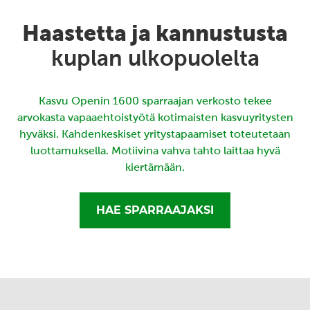
Haastetta ja kannustusta
kuplan ulkopuolelta
Kasvu Openin 1600 sparraajan verkosto tekee
arvokasta vapaaehtoistyötä kotimaisten kasvuyritysten
hyväksi. Kahdenkeskiset yritystapaamiset toteutetaan
luottamuksella. Motiivina vahva tahto laittaa hyvä
kiertämään.
HAE SPARRAAJAKSI