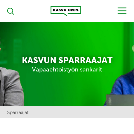
Kasvu Open
MENU
Haku
KASVUN SPARRAAJAT
Vapaaehtoistyön sankarit
Sparraajat