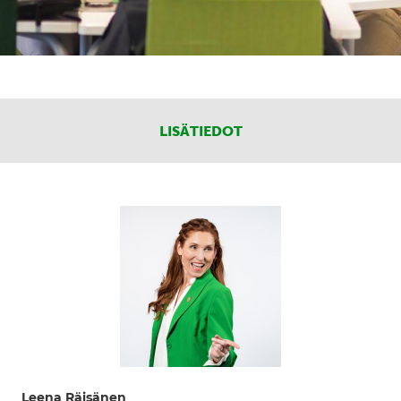
LISÄTIEDOT
Leena Räisänen