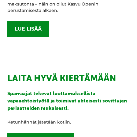
maksutonta – näin on ollut Kasvu Openin
perustamisesta alkaen.
LUE LISÄÄ
LAITA HYVÄ KIERTÄMÄÄN
Sparraajat tekevät luottamuksellista
vapaaehtoistyötä ja toimivat yhteisesti sovittujen
periaatteiden mukaisesti.
Ketunhännät jätetään kotiin.