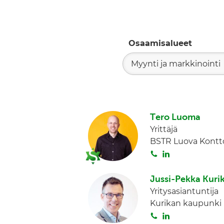
Osaamisalueet
Myynti ja markkinointi
Tero Luoma
Yrittäjä
BSTR Luova Kontto
S
L
o
i
i
n
Jussi-Pekka Kuri
t
k
Yritysasiantuntija
a
e
Kurikan kaupunki
d
S
L