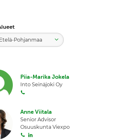
Alueet
Etelä-Pohjanmaa
Piia-Marika Jokela
Into Seinäjoki Oy
S
o
i
Anne Viitala
t
Senior Advisor
a
Osuuskunta Viexpo
S
L