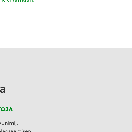
a
TOJA
kunimi),
ialaosaamisen