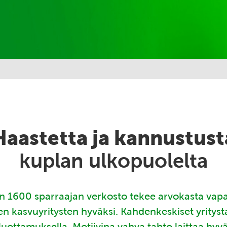
Haastetta ja kannustust
kuplan ulkopuolelta
 1600 sparraajan verkosto tekee arvokasta vap
en kasvuyritysten hyväksi. Kahdenkeskiset yritys
luottamuksella. Motiivina vahva tahto laittaa hyv