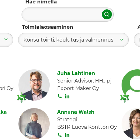
Hae nimellä
Hae
Toimialaosaaminen
Konsultointi, koulutus ja valmennus
Juha Lahtinen
Senior Advisor, HHJ pj
ri Oy
Export Maker Oy
S
L
o
i
i
n
kka
Anniina Walsh
t
k
Strategi
a
e
BSTR Luova Konttori Oy
d
S
L