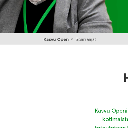
>
Kasvu Open
Sparraajat
Kasvu Openin
kotimaist
toteutetaan 