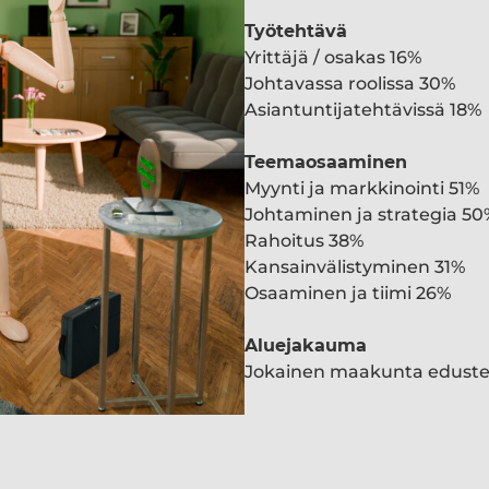
Työtehtävä
Yrittäjä / osakas 16%
Johtavassa roolissa 30%
Asiantuntijatehtävissä 18%
Teemaosaaminen
Myynti ja markkinointi 51%
Johtaminen ja strategia 50
Rahoitus 38%
Kansainvälistyminen 31%
Osaaminen ja tiimi 26%
Aluejakauma
Jokainen maakunta edust