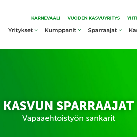
KARNEVAALI
VUODEN KASVUYRITYS
YHT
Yritykset
Kumppanit
Sparraajat
Ka
KASVUN SPARRAAJAT
Vapaaehtoistyön sankarit