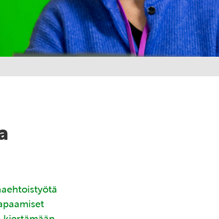
a
aaehtoistyötä
tapaamiset
ä kiertämään.