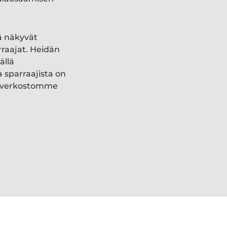
ä näkyvät
rraajat. Heidän
ällä
a sparraajista on
ki verkostomme