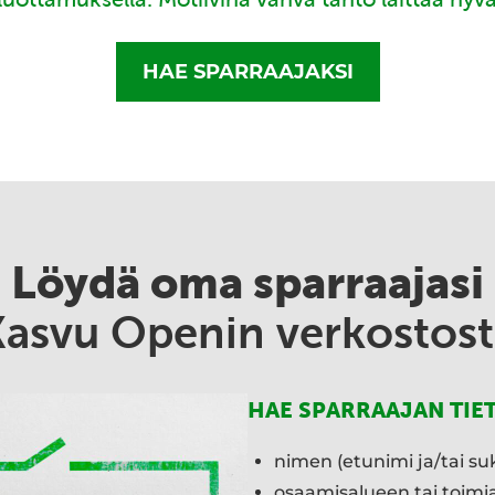
HAE SPARRAAJAKSI
Löydä oma sparraajasi
Kasvu Openin verkostost
HAE SPARRAAJAN TIE
nimen (etunimi ja/tai su
osaamisalueen tai toim