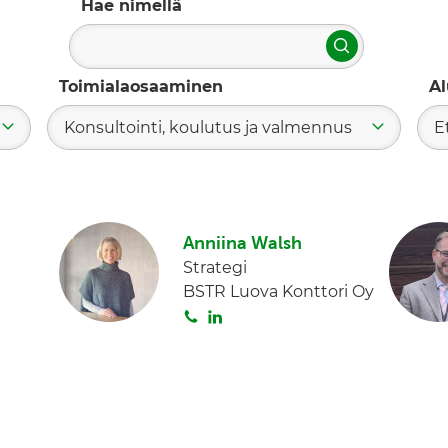
Hae nimellä
Hae
Toimialaosaaminen
Al
Konsultointi, koulutus ja valmennus
E
Anniina Walsh
Strategi
BSTR Luova Konttori Oy
S
L
o
i
i
n
t
k
a
e
d