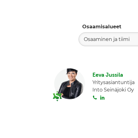
Osaamisalueet
Osaaminen ja tiimi
Eeva Jussila
Yritysasiantuntija
Into Seinäjoki Oy
S
L
o
i
i
n
t
k
a
e
d