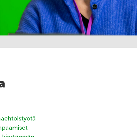
a
aaehtoistyötä
tapaamiset
ä kiertämään.