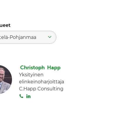
ueet
telä-Pohjanmaa
Christoph Happ
Yksityinen
elinkeinoharjoittaja
C.Happ Consulting
S
L
o
i
i
n
t
k
a
e
d