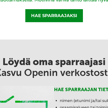
HAE SPARRAAJAKSI
Löydä oma sparraajasi
Kasvu Openin verkostost
HAE SPARRAAJAN TIE
nimen (etunimi ja/tai su
osaamisalueen tai toim