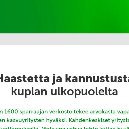
Haastetta ja kannustust
kuplan ulkopuolelta
 1600 sparraajan verkosto tekee arvokasta vap
en kasvuyritysten hyväksi. Kahdenkeskiset yritys
luottamuksella. Motiivina vahva tahto laittaa hyv