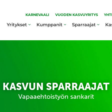
KARNEVAALI
VUODEN KASVUYRITYS
YHT
Yritykset
Kumppanit
Sparraajat
Ka
KASVUN SPARRAAJAT
Vapaaehtoistyön sankarit