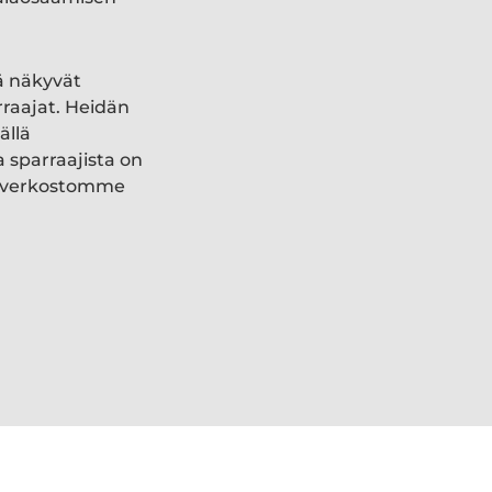
ä näkyvät
rraajat. Heidän
ällä
a sparraajista on
ki verkostomme