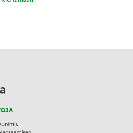
a
TOJA
kunimi),
ialaosaamisen