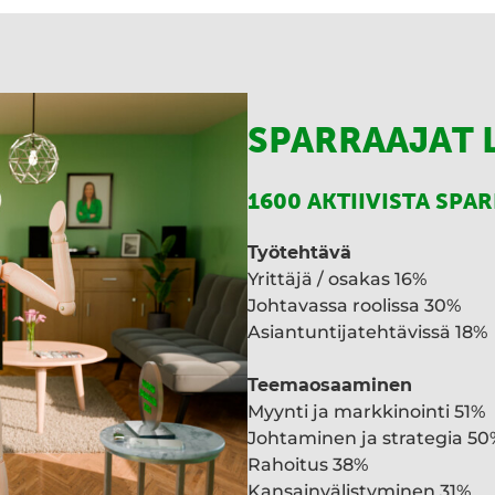
I
n
SPARRAAJAT 
1600 AKTIIVISTA SPA
Työtehtävä
Yrittäjä / osakas 16%
Johtavassa roolissa 30%
Asiantuntijatehtävissä 18%
Teemaosaaminen
Myynti ja markkinointi 51%
Johtaminen ja strategia 50
Rahoitus 38%
Kansainvälistyminen 31%