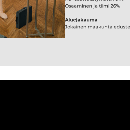
Osaaminen ja tiimi 26%
Aluejakauma
Jokainen maakunta edust