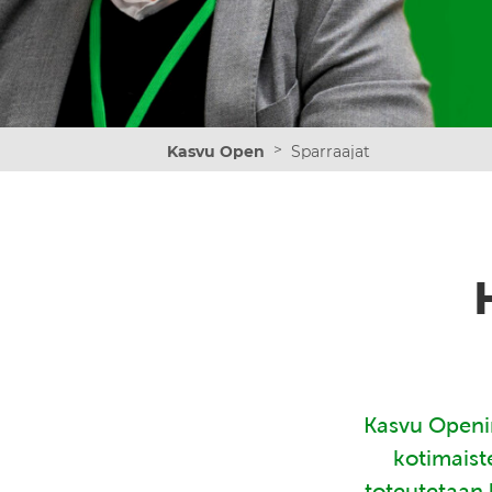
>
Kasvu Open
Sparraajat
Kasvu Openin
kotimaist
toteutetaan 