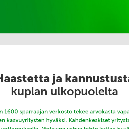
Haastetta ja kannustust
kuplan ulkopuolelta
 1600 sparraajan verkosto tekee arvokasta vap
en kasvuyritysten hyväksi. Kahdenkeskiset yritys
luottamuksella. Motiivina vahva tahto laittaa hyv