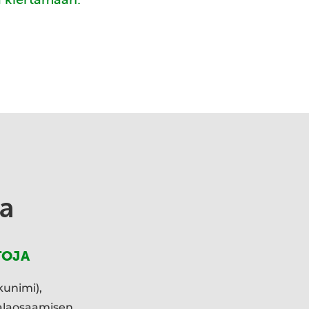
a
TOJA
kunimi),
ialaosaamisen