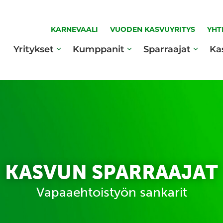
KARNEVAALI
VUODEN KASVUYRITYS
YHT
Yritykset
Kumppanit
Sparraajat
Ka
KASVUN SPARRAAJAT
Vapaaehtoistyön sankarit