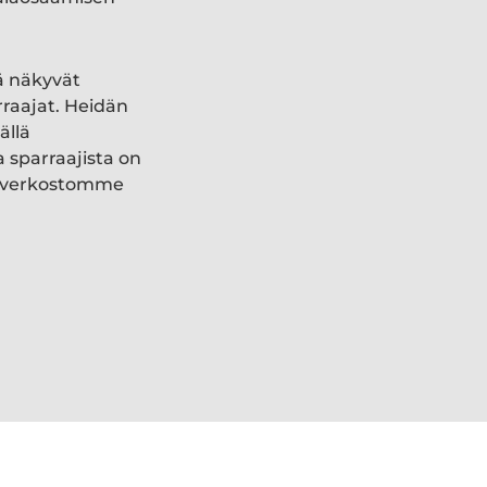
ä näkyvät
rraajat. Heidän
ällä
a sparraajista on
ki verkostomme