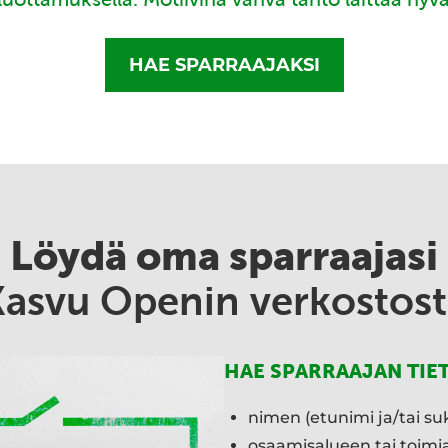
HAE SPARRAAJAKSI
Löydä oma sparraajasi
Kasvu Openin verkostost
HAE SPARRAAJAN TIE
nimen (etunimi ja/tai su
osaamisalueen tai toim