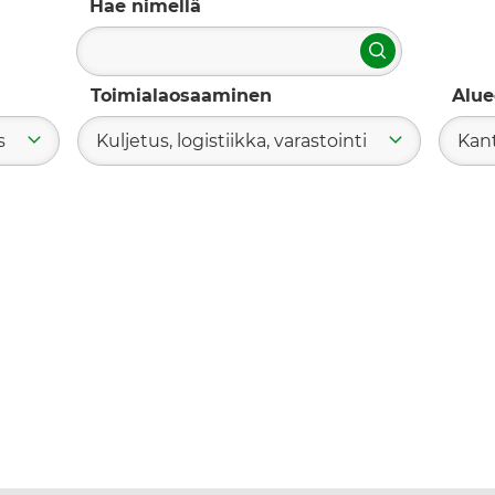
Hae nimellä
Hae
Toimialaosaaminen
Alue
s
Kuljetus, logistiikka, varastointi
Kan