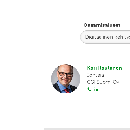
Osaamisalueet
Digitaalinen kehity
Kari Rautanen
Johtaja
CGI Suomi Oy
S
L
o
i
i
n
t
k
a
e
d