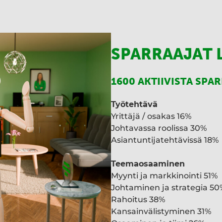
SPARRAAJAT 
1600 AKTIIVISTA SPA
Työtehtävä
Yrittäjä / osakas 16%
Johtavassa roolissa 30%
Asiantuntijatehtävissä 18%
Teemaosaaminen
Myynti ja markkinointi 51%
Johtaminen ja strategia 50
Rahoitus 38%
Kansainvälistyminen 31%