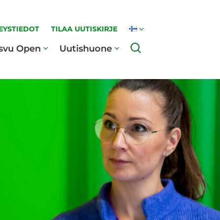
EYSTIEDOT
TILAA UUTISKIRJE
Haku
svu Open
Uutishuone