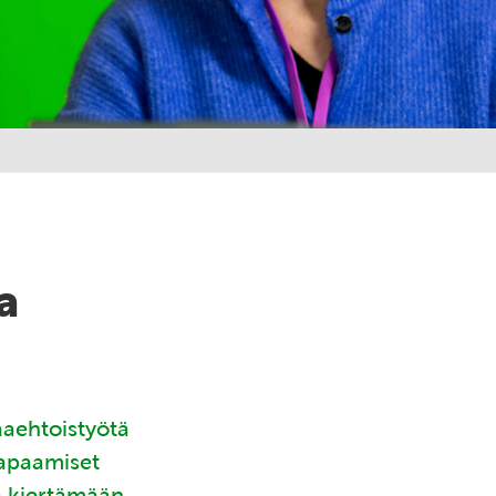
a
aaehtoistyötä
tapaamiset
ä kiertämään.