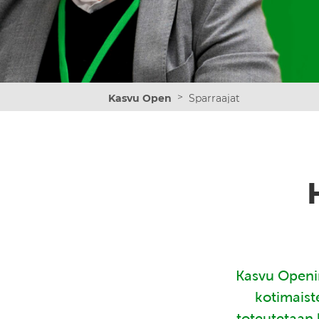
>
Kasvu Open
Sparraajat
Kasvu Openin
kotimaist
toteutetaan 