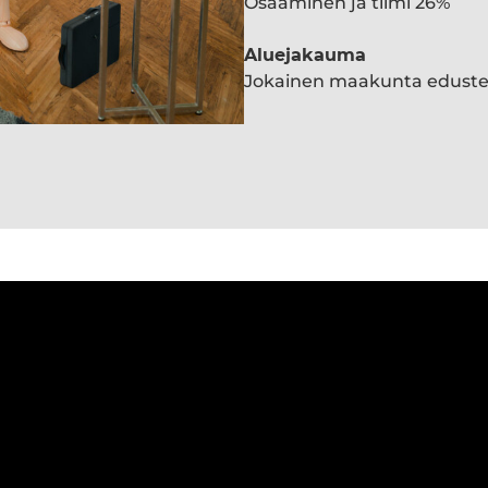
Osaaminen ja tiimi 26%
Aluejakauma
Jokainen maakunta edust