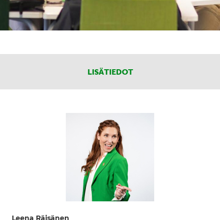
LISÄTIEDOT
Leena Räisänen