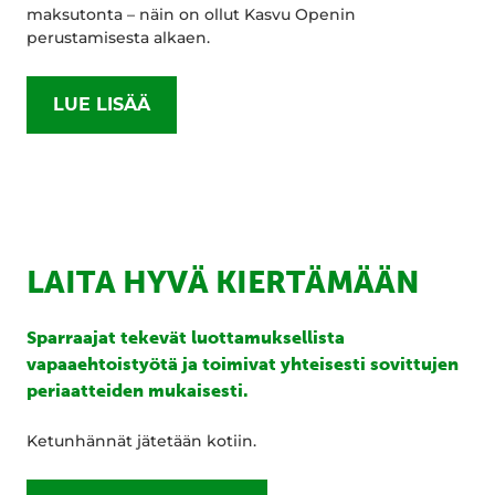
maksutonta – näin on ollut Kasvu Openin
perustamisesta alkaen.
LUE LISÄÄ
LAITA HYVÄ KIERTÄMÄÄN
Sparraajat tekevät luottamuksellista
vapaaehtoistyötä ja toimivat yhteisesti sovittujen
periaatteiden mukaisesti.
Ketunhännät jätetään kotiin.