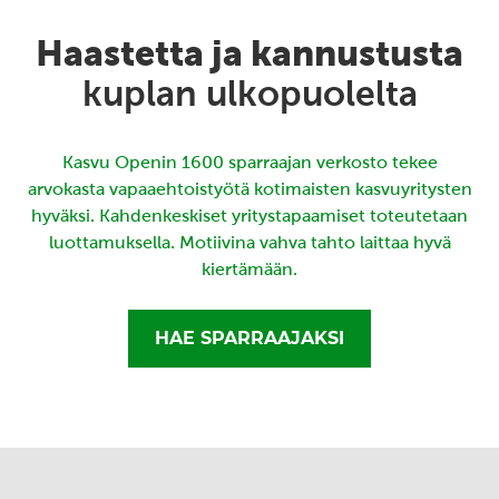
Haastetta ja kannustusta
kuplan ulkopuolelta
Kasvu Openin 1600 sparraajan verkosto tekee
arvokasta vapaaehtoistyötä kotimaisten kasvuyritysten
hyväksi. Kahdenkeskiset yritystapaamiset toteutetaan
luottamuksella. Motiivina vahva tahto laittaa hyvä
kiertämään.
HAE SPARRAAJAKSI