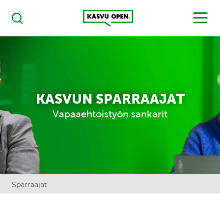
Kasvu Open
MENU
Haku
KASVUN SPARRAAJAT
Vapaaehtoistyön sankarit
Sparraajat