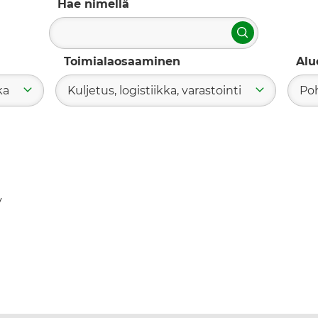
Hae nimellä
Hae
Toimialaosaaminen
Alu
ka
Kuljetus, logistiikka, varastointi
Po
y