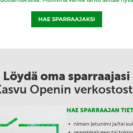
HAE SPARRAAJAKSI
Löydä oma sparraajasi
Kasvu Openin verkostost
HAE SPARRAAJAN TIE
nimen (etunimi ja/tai su
osaamisalueen tai toim