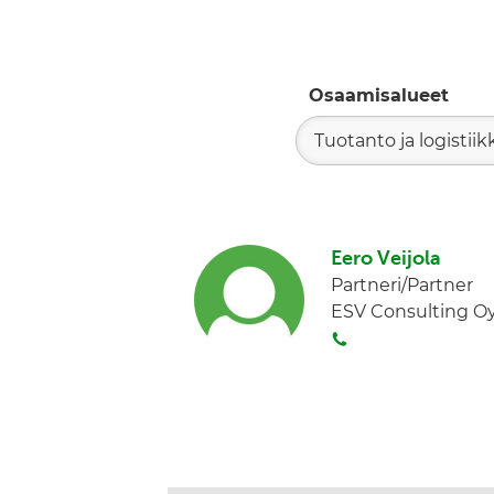
Osaamisalueet
Tuotanto ja logistiik
Eero Veijola
Partneri/Partner
ESV Consulting O
S
o
i
t
a