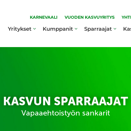
KARNEVAALI
VUODEN KASVUYRITYS
YHT
Yritykset
Kumppanit
Sparraajat
Ka
KASVUN SPARRAAJAT
Vapaaehtoistyön sankarit