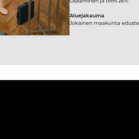
Osaaminen ja tiimi 26%
Aluejakauma
Jokainen maakunta edust