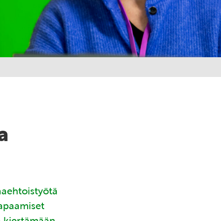
a
aaehtoistyötä
tapaamiset
ä kiertämään.