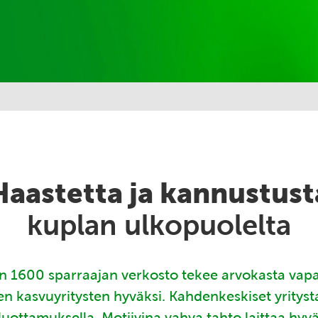
Haastetta ja kannustust
kuplan ulkopuolelta
 1600 sparraajan verkosto tekee arvokasta vap
en kasvuyritysten hyväksi. Kahdenkeskiset yritys
luottamuksella. Motiivina vahva tahto laittaa hyv