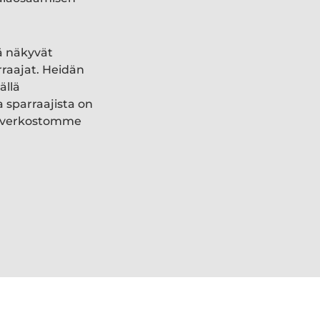
ä näkyvät
rraajat. Heidän
ällä
a sparraajista on
ki verkostomme