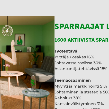
SPARRAAJAT 
1600 AKTIIVISTA SPA
Työtehtävä
Yrittäjä / osakas 16%
Johtavassa roolissa 30%
Asiantuntijatehtävissä 18%
Teemaosaaminen
Myynti ja markkinointi 51%
Johtaminen ja strategia 50
Rahoitus 38%
Kansainvälistyminen 31%