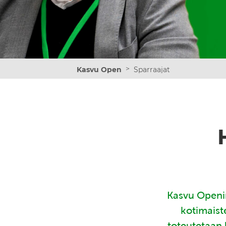
>
Kasvu Open
Sparraajat
Kasvu Openin
kotimaist
toteutetaan 