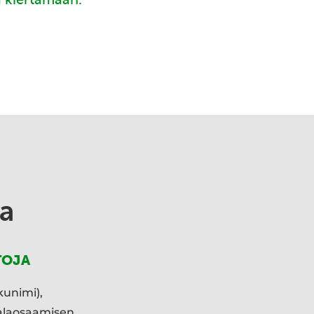
a
TOJA
kunimi),
ialaosaamisen