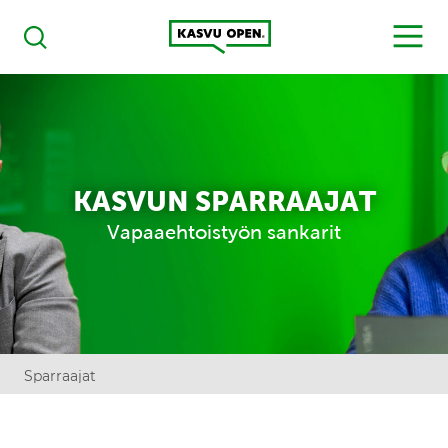
Kasvu Open
MENU
Haku
KASVUN SPARRAAJAT
Vapaaehtoistyön sankarit
Sparraajat