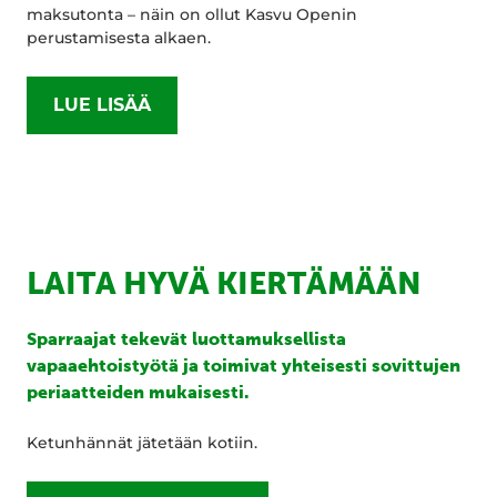
maksutonta – näin on ollut Kasvu Openin
perustamisesta alkaen.
LUE LISÄÄ
LAITA HYVÄ KIERTÄMÄÄN
Sparraajat tekevät luottamuksellista
vapaaehtoistyötä ja toimivat yhteisesti sovittujen
periaatteiden mukaisesti.
Ketunhännät jätetään kotiin.