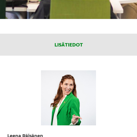
LISÄTIEDOT
Leena Räisänen