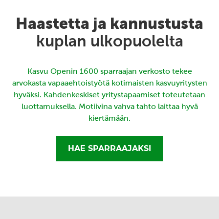
Haastetta ja kannustusta
kuplan ulkopuolelta
Kasvu Openin 1600 sparraajan verkosto tekee
arvokasta vapaaehtoistyötä kotimaisten kasvuyritysten
hyväksi. Kahdenkeskiset yritystapaamiset toteutetaan
luottamuksella. Motiivina vahva tahto laittaa hyvä
kiertämään.
HAE SPARRAAJAKSI