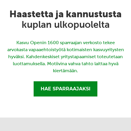
Haastetta ja kannustusta
kuplan ulkopuolelta
Kasvu Openin 1600 sparraajan verkosto tekee
arvokasta vapaaehtoistyötä kotimaisten kasvuyritysten
hyväksi. Kahdenkeskiset yritystapaamiset toteutetaan
luottamuksella. Motiivina vahva tahto laittaa hyvä
kiertämään.
HAE SPARRAAJAKSI