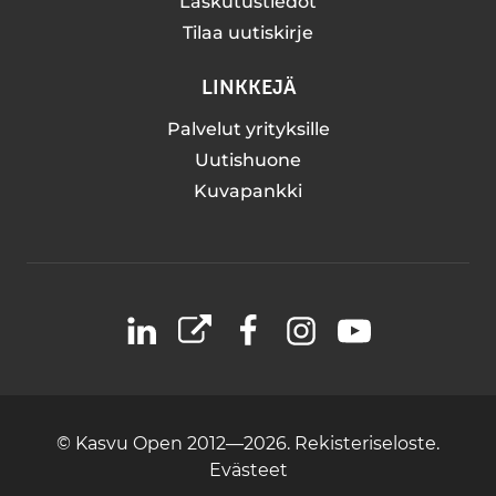
Laskutustiedot
Tilaa uutiskirje
LINKKEJÄ
Palvelut yrityksille
Uutishuone
Kuvapankki
LinkedIn
X
Facebook
Instagram
YouTube
© Kasvu Open 2012—2026.
Rekisteriseloste.
Evästeet