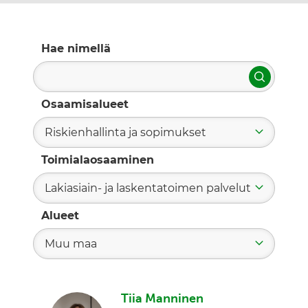
Hae nimellä
Hae
Osaamisalueet
Riskienhallinta ja sopimukset
Toimialaosaaminen
Lakiasiain- ja laskentatoimen palvelut
Alueet
Muu maa
Tiia Manninen