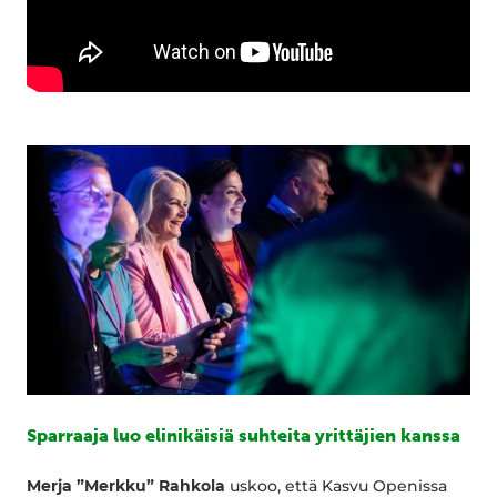
Sparraaja luo elinikäisiä suhteita yrittäjien kanssa
Merja ”Merkku” Rahkola
uskoo, että Kasvu Openissa