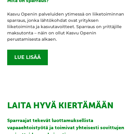
Mitä on sparraus?
Kasvu Openin palveluiden ytimessä on liiketoiminnan
sparraus, jonka lähtökohdat ovat yrityksen
liiketoiminta ja kasvutavoitteet. Sparraus on yrittäjille
maksutonta – näin on ollut Kasvu Openin
perustamisesta alkaen.
LUE LISÄÄ
LAITA HYVÄ KIERTÄMÄÄN
Sparraajat tekevät luottamuksellista
vapaaehtoistyötä ja toimivat yhteisesti sovittujen