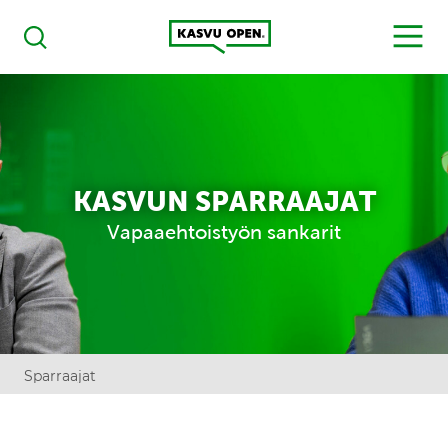
Kasvu Open
MENU
Haku
KASVUN SPARRAAJAT
Vapaaehtoistyön sankarit
Sparraajat