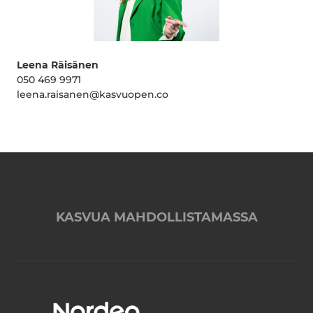
Leena Räisänen
050 469 9971
leena.raisanen@kasvuopen.co
KASVUA MAHDOLLISTAMASSA