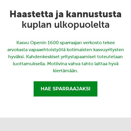
Haastetta ja kannustusta
kuplan ulkopuolelta
Kasvu Openin 1600 sparraajan verkosto tekee
arvokasta vapaaehtoistyötä kotimaisten kasvuyritysten
hyväksi. Kahdenkeskiset yritystapaamiset toteutetaan
luottamuksella. Motiivina vahva tahto laittaa hyvä
kiertämään.
HAE SPARRAAJAKSI