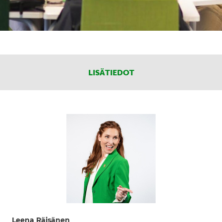
LISÄTIEDOT
Leena Räisänen