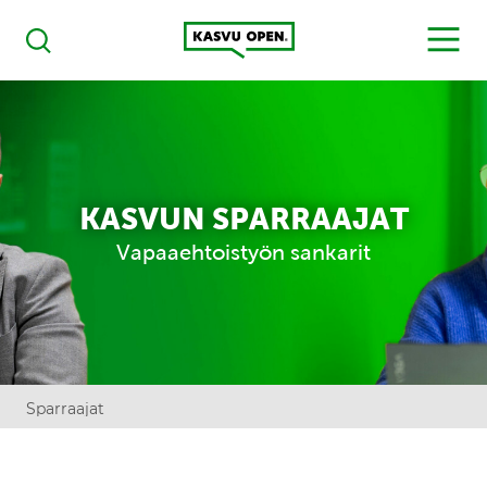
Kasvu Open
MENU
Haku
KASVUN SPARRAAJAT
Vapaaehtoistyön sankarit
Sparraajat