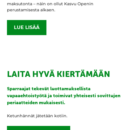
maksutonta – näin on ollut Kasvu Openin
perustamisesta alkaen.
LUE LISÄÄ
LAITA HYVÄ KIERTÄMÄÄN
Sparraajat tekevät luottamuksellista
vapaaehtoistyötä ja toimivat yhteisesti sovittujen
periaatteiden mukaisesti.
Ketunhännät jätetään kotiin.