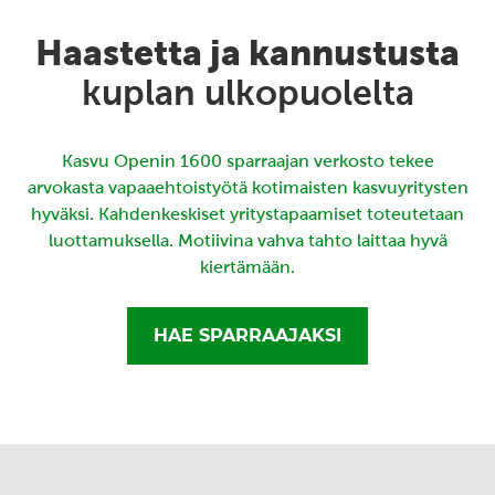
Haastetta ja kannustusta
kuplan ulkopuolelta
Kasvu Openin 1600 sparraajan verkosto tekee
arvokasta vapaaehtoistyötä kotimaisten kasvuyritysten
hyväksi. Kahdenkeskiset yritystapaamiset toteutetaan
luottamuksella. Motiivina vahva tahto laittaa hyvä
kiertämään.
HAE SPARRAAJAKSI