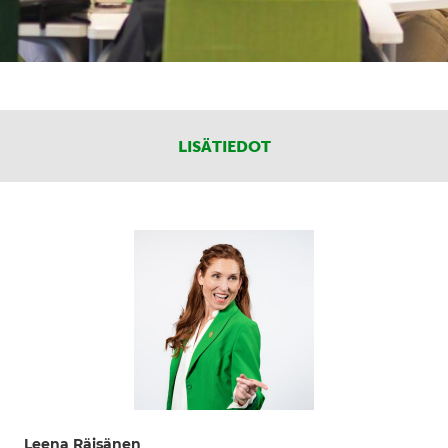
LISÄTIEDOT
Leena Räisänen