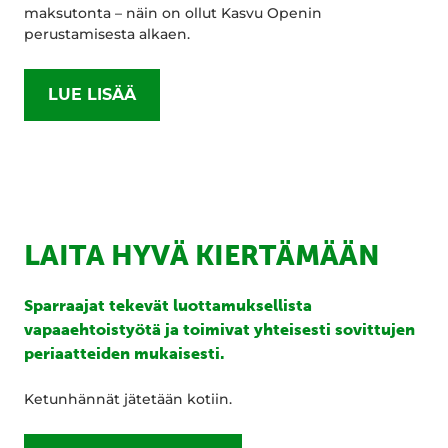
maksutonta – näin on ollut Kasvu Openin
perustamisesta alkaen.
LUE LISÄÄ
LAITA HYVÄ KIERTÄMÄÄN
Sparraajat tekevät luottamuksellista
vapaaehtoistyötä ja toimivat yhteisesti sovittujen
periaatteiden mukaisesti.
Ketunhännät jätetään kotiin.