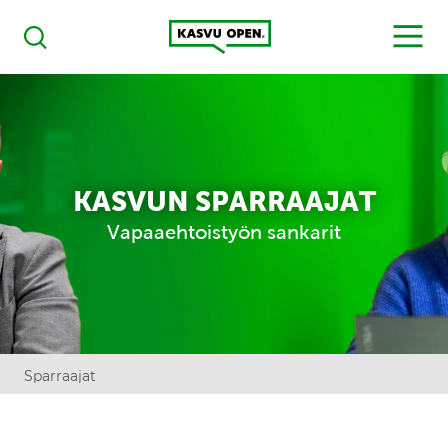
Kasvu Open
MENU
Haku
KASVUN SPARRAAJAT
Vapaaehtoistyön sankarit
Sparraajat