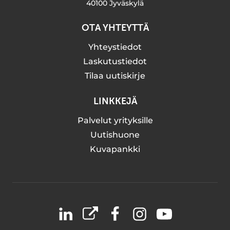
40100 Jyväskylä
OTA YHTEYTTÄ
Yhteystiedot
Laskutustiedot
Tilaa uutiskirje
LINKKEJÄ
Palvelut yrityksille
Uutishuone
Kuvapankki
LinkedIn
X
Facebook
Instagram
YouTube