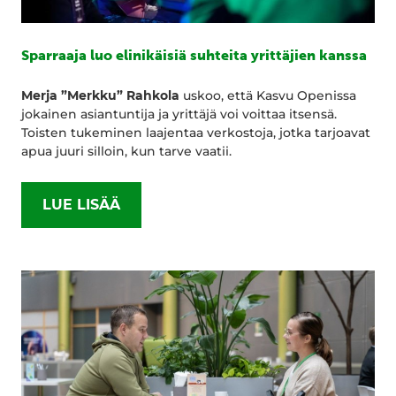
Sparraaja luo elinikäisiä suhteita yrittäjien kanssa
Merja ”Merkku” Rahkola
uskoo, että Kasvu Openissa
jokainen asiantuntija ja yrittäjä voi voittaa itsensä.
Toisten tukeminen laajentaa verkostoja, jotka tarjoavat
apua juuri silloin, kun tarve vaatii.
LUE LISÄÄ