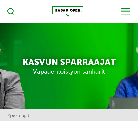
Kasvu Open
MENU
Haku
KASVUN SPARRAAJAT
Vapaaehtoistyön sankarit
Sparraajat