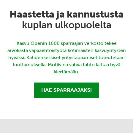
Haastetta ja kannustusta
kuplan ulkopuolelta
Kasvu Openin 1600 sparraajan verkosto tekee
arvokasta vapaaehtoistyötä kotimaisten kasvuyritysten
hyväksi. Kahdenkeskiset yritystapaamiset toteutetaan
luottamuksella. Motiivina vahva tahto laittaa hyvä
kiertämään.
HAE SPARRAAJAKSI