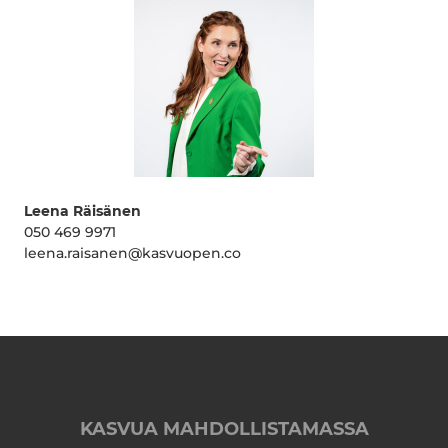
Leena Räisänen
050 469 9971
leena.raisanen@kasvuopen.co
KASVUA MAHDOLLISTAMASSA