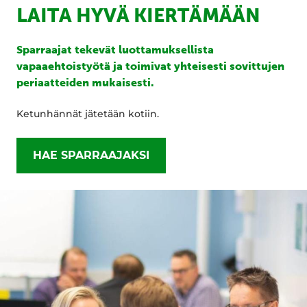
LAITA HYVÄ KIERTÄMÄÄN
Sparraajat tekevät luottamuksellista
vapaaehtoistyötä ja toimivat yhteisesti sovittujen
periaatteiden mukaisesti.
Ketunhännät jätetään kotiin.
HAE SPARRAAJAKSI