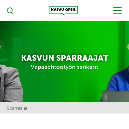
Kasvu Open
MENU
Haku
KASVUN SPARRAAJAT
Vapaaehtoistyön sankarit
Sparraajat