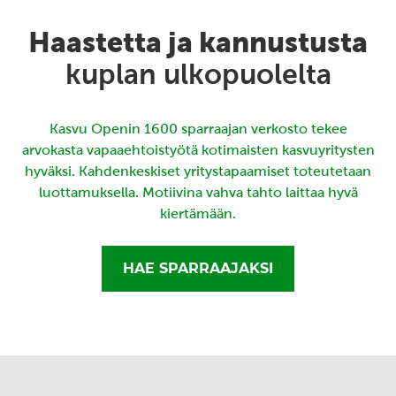
Haastetta ja kannustusta
kuplan ulkopuolelta
Kasvu Openin 1600 sparraajan verkosto tekee
arvokasta vapaaehtoistyötä kotimaisten kasvuyritysten
hyväksi. Kahdenkeskiset yritystapaamiset toteutetaan
luottamuksella. Motiivina vahva tahto laittaa hyvä
kiertämään.
HAE SPARRAAJAKSI