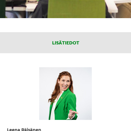
LISÄTIEDOT
Leena Räisänen