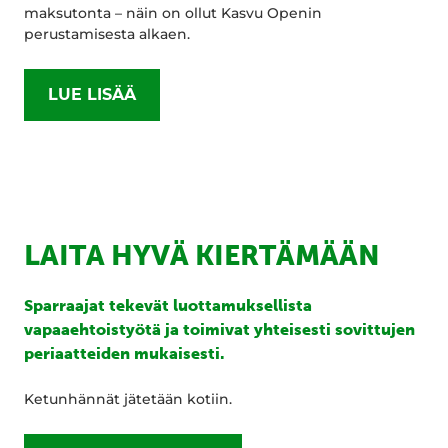
maksutonta – näin on ollut Kasvu Openin
perustamisesta alkaen.
LUE LISÄÄ
LAITA HYVÄ KIERTÄMÄÄN
Sparraajat tekevät luottamuksellista
vapaaehtoistyötä ja toimivat yhteisesti sovittujen
periaatteiden mukaisesti.
Ketunhännät jätetään kotiin.