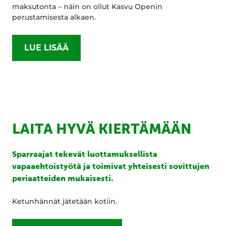
maksutonta – näin on ollut Kasvu Openin
perustamisesta alkaen.
LUE LISÄÄ
LAITA HYVÄ KIERTÄMÄÄN
Sparraajat tekevät luottamuksellista
vapaaehtoistyötä ja toimivat yhteisesti sovittujen
periaatteiden mukaisesti.
Ketunhännät jätetään kotiin.