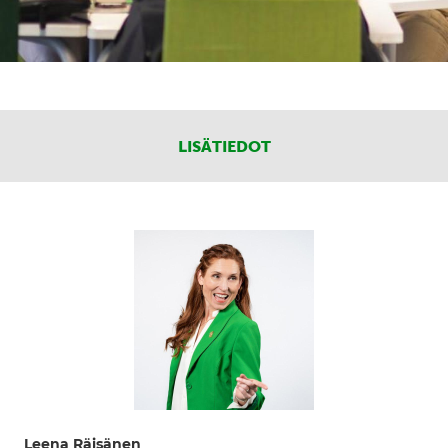
LISÄTIEDOT
Leena Räisänen