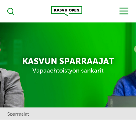
Kasvu Open
MENU
Haku
KASVUN SPARRAAJAT
Vapaaehtoistyön sankarit
Sparraajat