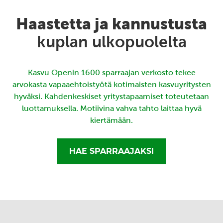
Haastetta ja kannustusta
kuplan ulkopuolelta
Kasvu Openin 1600 sparraajan verkosto tekee
arvokasta vapaaehtoistyötä kotimaisten kasvuyritysten
hyväksi. Kahdenkeskiset yritystapaamiset toteutetaan
luottamuksella. Motiivina vahva tahto laittaa hyvä
kiertämään.
HAE SPARRAAJAKSI