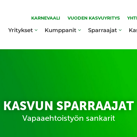
KARNEVAALI
VUODEN KASVUYRITYS
YHT
Yritykset
Kumppanit
Sparraajat
Ka
KASVUN SPARRAAJAT
Vapaaehtoistyön sankarit