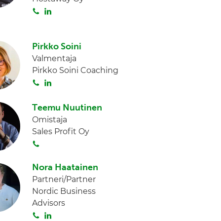
S
L
I
o
i
n
i
n
t
k
Pirkko Soini
a
e
Valmentaja
d
Pirkko Soini Coaching
I
S
L
n
o
i
i
n
Teemu Nuutinen
t
k
Omistaja
a
e
Sales Profit Oy
d
S
I
o
n
i
Nora Haatainen
t
Partneri/Partner
a
Nordic Business
Advisors
S
L