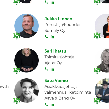
S
L
I
o
i
n
i
n
Jukka Ikonen
t
k
Perustaja/Founder
a
e
Somafy Oy
d
S
L
I
o
i
n
i
n
Sari Ihatsu
t
k
Toimitusjohtaja
a
e
Ajatar Oy
d
S
L
I
o
i
n
i
n
Satu Vainio
t
k
rowth
Asiakkuusjohtaja,
a
e
valmennusliiketoiminta
d
Aava & Bang Oy
I
S
L