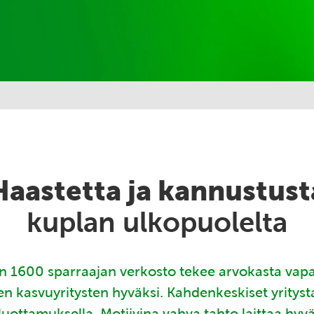
Haastetta ja kannustust
kuplan ulkopuolelta
 1600 sparraajan verkosto tekee arvokasta vap
en kasvuyritysten hyväksi. Kahdenkeskiset yritys
luottamuksella. Motiivina vahva tahto laittaa hyv