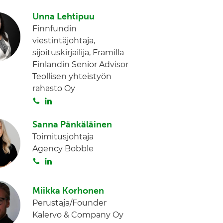
o
i
Unna Lehtipuu
i
n
Finnfundin
t
k
viestintäjohtaja,
a
e
sijoituskirjailija, Framilla
d
Finlandin Senior Advisor
I
Teollisen yhteistyön
n
rahasto Oy
S
L
o
i
i
n
Sanna Pänkäläinen
t
k
Toimitusjohtaja
a
e
Agency Bobble
d
S
L
I
o
i
n
i
n
Miikka Korhonen
t
k
Perustaja/Founder
a
e
Kalervo & Company Oy
d