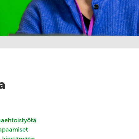
a
aaehtoistyötä
tapaamiset
ä kiertämään.