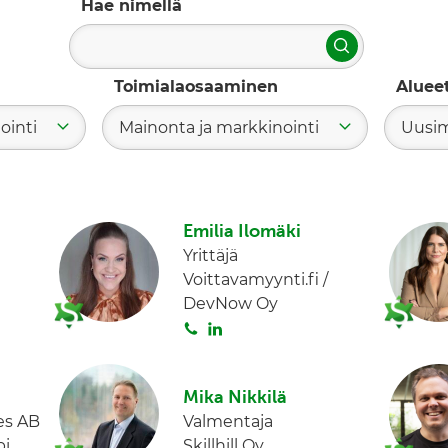
Hae nimellä
Hae
Toimialaosaaminen
Aluee
ointi
Mainonta ja markkinointi
Uusi
Emilia Ilomäki
Yrittäjä
Voittavamyynti.fi /
DevNow Oy
S
L
o
i
i
n
Mika Nikkilä
t
k
es AB
Valmentaja
a
e
bi
Skillhill Oy
d