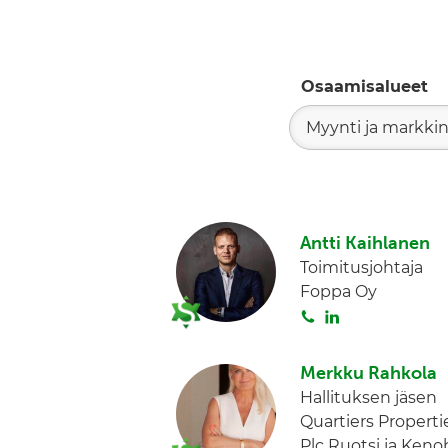
Osaamisalueet
Myynti ja markkin
Antti Kaihlanen
Toimitusjohtaja
Foppa Oy
S
L
o
i
i
n
Merkku Rahkola
t
k
Hallituksen jäsen
a
e
Quartiers Properti
d
Plc Ruotsi ja Keno