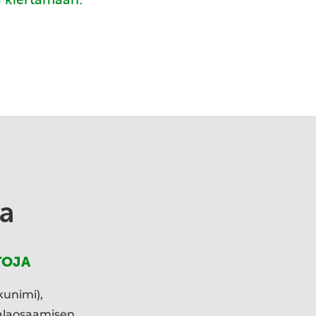
a
TOJA
kunimi),
ialaosaamisen