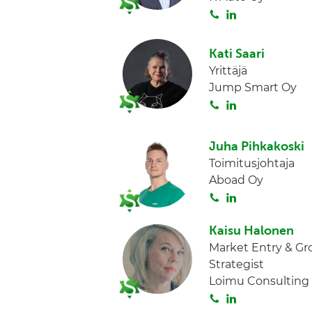
I
S
L
n
o
i
i
n
Kati Saari
t
k
Yrittäjä
a
e
Jump Smart Oy
d
S
L
I
o
i
n
i
n
Juha Pihkakoski
t
k
Toimitusjohtaja
a
e
Aboad Oy
d
S
L
I
o
i
n
i
n
Kaisu Halonen
t
k
Market Entry & G
a
e
Strategist
d
Loimu Consulting
I
S
L