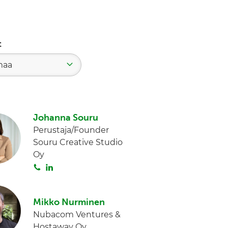
t
maa
Johanna Souru
Perustaja/Founder
Souru Creative Studio
Oy
S
L
o
i
i
n
Mikko Nurminen
t
k
Nubacom Ventures &
a
e
Hostaway Oy
d