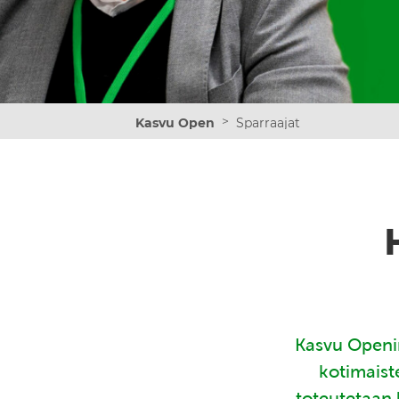
>
Kasvu Open
Sparraajat
Kasvu Openin
kotimaist
toteutetaan 