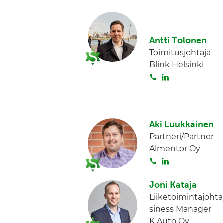
n
o
i
i
n
t
k
Antti Tolonen
a
e
Toimitusjohtaja
d
Blink Helsinki
I
S
L
n
o
i
i
n
t
k
a
e
Aki Luukkainen
d
Partneri/Partner
I
Almentor Oy
n
S
L
o
i
i
n
Joni Kataja
t
k
Liiketoimintajohta
a
e
siness Manager
d
K Auto Oy