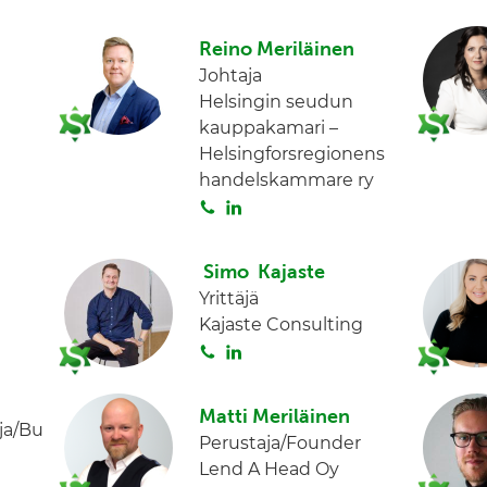
n
i
n
Reino Meriläinen
t
k
Johtaja
a
e
Helsingin seudun
d
kauppakamari –
I
Helsingforsregionens
n
handelskammare ry
S
L
o
i
i
n
Simo Kajaste
t
k
Yrittäjä
a
e
Kajaste Consulting
d
S
L
I
o
i
n
i
n
Matti Meriläinen
t
k
ja/Bu
Perustaja/Founder
a
e
Lend A Head Oy
d