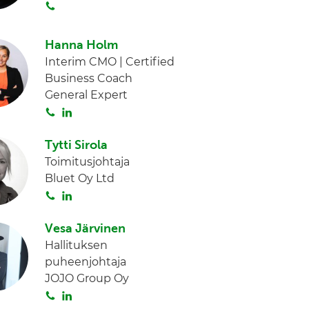
S
I
o
n
i
Hanna Holm
t
Interim CMO | Certified
a
Business Coach
General Expert
S
L
o
i
i
n
Tytti Sirola
t
k
Toimitusjohtaja
a
e
Bluet Oy Ltd
d
S
L
I
o
i
n
i
n
Vesa Järvinen
t
k
Hallituksen
a
e
puheenjohtaja
d
JOJO Group Oy
I
S
L