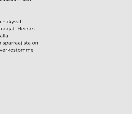
ä näkyvät
rraajat. Heidän
ällä
a sparraajista on
ki verkostomme