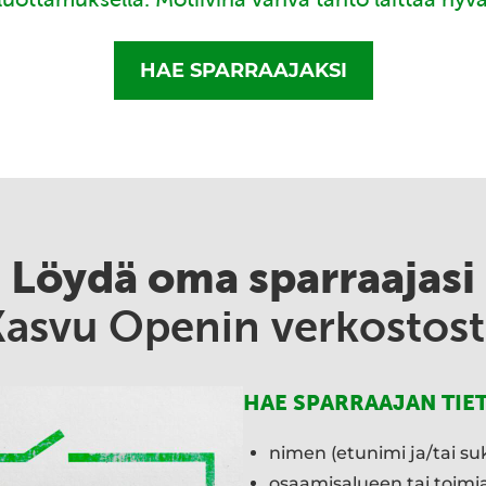
HAE SPARRAAJAKSI
Löydä oma sparraajasi
Kasvu Openin verkostost
HAE SPARRAAJAN TIE
nimen (etunimi ja/tai su
osaamisalueen tai toim