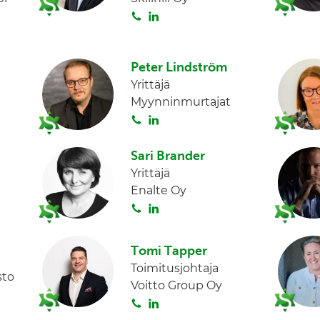
S
L
I
o
i
n
i
n
t
k
Peter Lindström
a
e
Yrittäjä
d
Myynninmurtajat
I
S
L
n
o
i
i
n
Sari Brander
t
k
Yrittäjä
a
e
Enalte Oy
d
S
L
I
o
i
n
i
n
Tomi Tapper
t
k
Toimitusjohtaja
a
e
sto
Voitto Group Oy
d
S
L
I
o
i