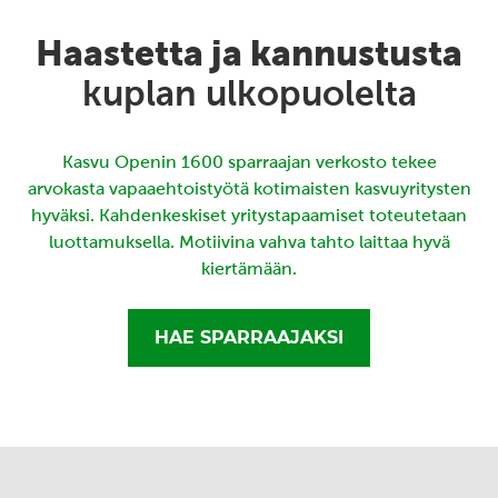
Haastetta ja kannustusta
kuplan ulkopuolelta
Kasvu Openin 1600 sparraajan verkosto tekee
arvokasta vapaaehtoistyötä kotimaisten kasvuyritysten
hyväksi. Kahdenkeskiset yritystapaamiset toteutetaan
luottamuksella. Motiivina vahva tahto laittaa hyvä
kiertämään.
HAE SPARRAAJAKSI