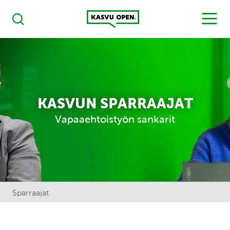
Kasvu Open
MENU
Haku
KASVUN SPARRAAJAT
Vapaaehtoistyön sankarit
Sparraajat