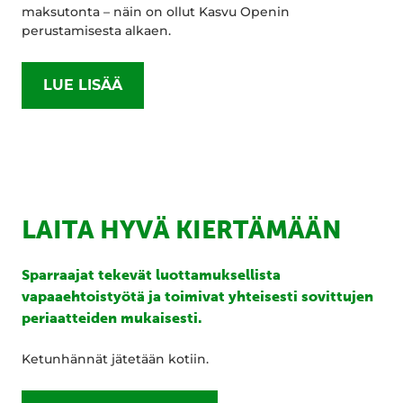
maksutonta – näin on ollut Kasvu Openin
perustamisesta alkaen.
LUE LISÄÄ
LAITA HYVÄ KIERTÄMÄÄN
Sparraajat tekevät luottamuksellista
vapaaehtoistyötä ja toimivat yhteisesti sovittujen
periaatteiden mukaisesti.
Ketunhännät jätetään kotiin.