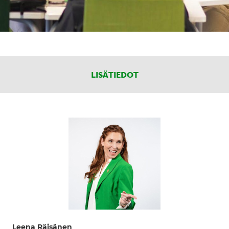
LISÄTIEDOT
Leena Räisänen