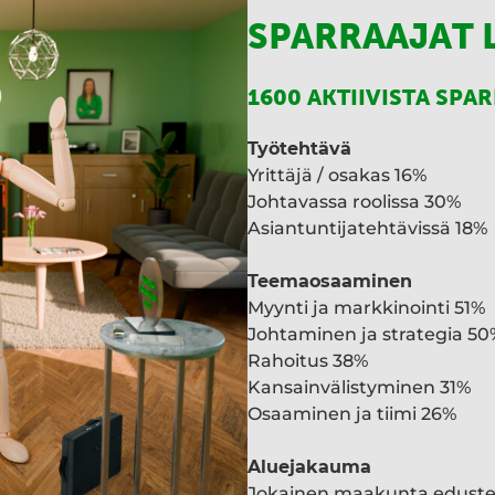
SPARRAAJAT 
1600 AKTIIVISTA SPA
Työtehtävä
Yrittäjä / osakas 16%
Johtavassa roolissa 30%
Asiantuntijatehtävissä 18%
Teemaosaaminen
Myynti ja markkinointi 51%
Johtaminen ja strategia 50
Rahoitus 38%
Kansainvälistyminen 31%
Osaaminen ja tiimi 26%
Aluejakauma
Jokainen maakunta edust