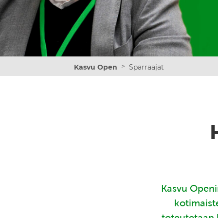
>
Kasvu Open
Sparraajat
Kasvu Openin
kotimaist
toteutetaan 