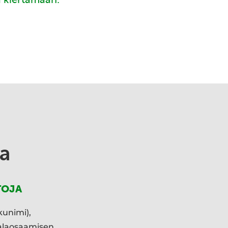
a
TOJA
kunimi),
ialaosaamisen