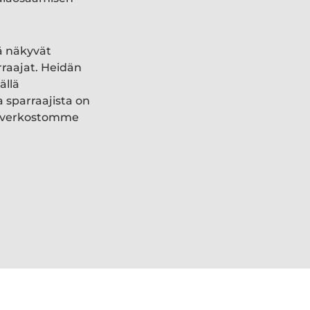
ä näkyvät
rraajat. Heidän
ällä
a sparraajista on
ki verkostomme