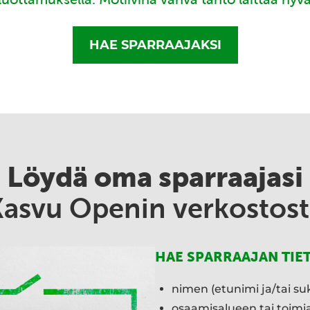
HAE SPARRAAJAKSI
Löydä oma sparraajasi
Kasvu Openin verkostost
HAE SPARRAAJAN TIE
nimen (etunimi ja/tai su
osaamisalueen tai toim