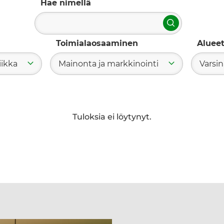
Hae nimellä
Hae
Toimialaosaaminen
Aluee
iikka
Mainonta ja markkinointi
Varsi
Tuloksia ei löytynyt.