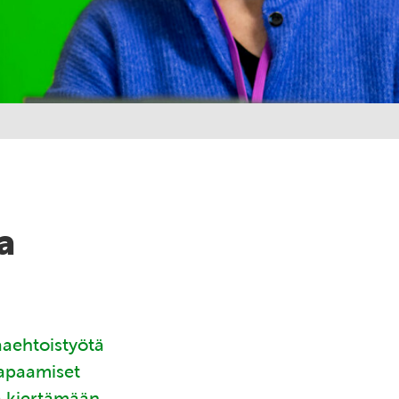
a
aaehtoistyötä
tapaamiset
ä kiertämään.