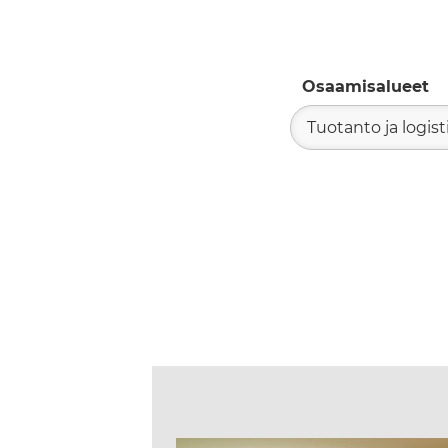
Osaamisalueet
Tuotanto ja logist