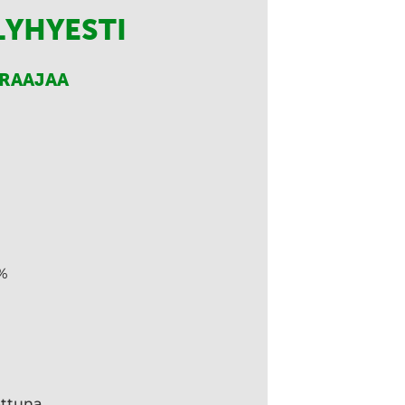
LYHYESTI
RRAAJAA
%
ettuna