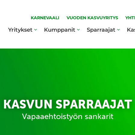
KARNEVAALI
VUODEN KASVUYRITYS
YHT
Yritykset
Kumppanit
Sparraajat
Ka
KASVUN SPARRAAJAT
Vapaaehtoistyön sankarit