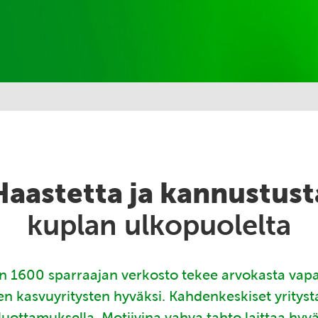
Haastetta ja kannustust
kuplan ulkopuolelta
 1600 sparraajan verkosto tekee arvokasta vap
en kasvuyritysten hyväksi. Kahdenkeskiset yritys
luottamuksella. Motiivina vahva tahto laittaa hyv