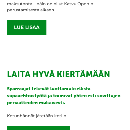
maksutonta – näin on ollut Kasvu Openin
perustamisesta alkaen.
LUE LISÄÄ
LAITA HYVÄ KIERTÄMÄÄN
Sparraajat tekevät luottamuksellista
vapaaehtoistyötä ja toimivat yhteisesti sovittujen
periaatteiden mukaisesti.
Ketunhännät jätetään kotiin.