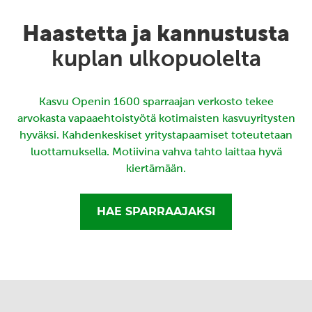
Haastetta ja kannustusta
kuplan ulkopuolelta
Kasvu Openin 1600 sparraajan verkosto tekee
arvokasta vapaaehtoistyötä kotimaisten kasvuyritysten
hyväksi. Kahdenkeskiset yritystapaamiset toteutetaan
luottamuksella. Motiivina vahva tahto laittaa hyvä
kiertämään.
HAE SPARRAAJAKSI