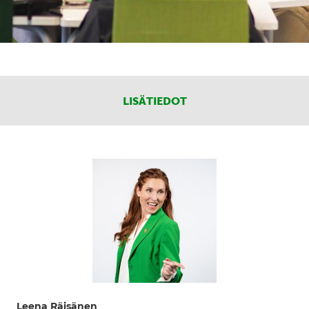
LISÄTIEDOT
Leena Räisänen