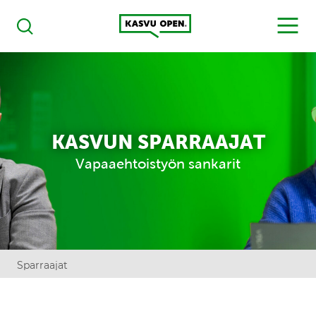
Kasvu Open
MENU
Haku
KASVUN SPARRAAJAT
Vapaaehtoistyön sankarit
Sparraajat