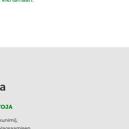
a
TOJA
kunimi),
ialaosaamisen