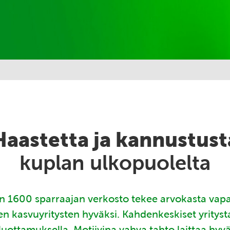
Haastetta ja kannustust
kuplan ulkopuolelta
 1600 sparraajan verkosto tekee arvokasta vap
en kasvuyritysten hyväksi. Kahdenkeskiset yritys
luottamuksella. Motiivina vahva tahto laittaa hyv