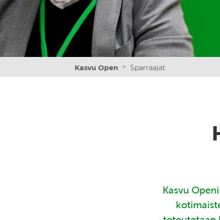
>
Kasvu Open
Sparraajat
Kasvu Openin
kotimaist
toteutetaan 