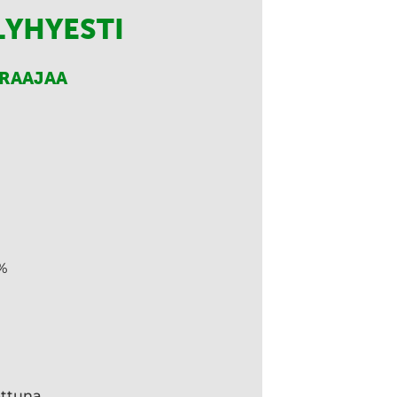
LYHYESTI
RRAAJAA
%
ettuna