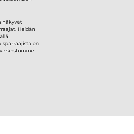
ä näkyvät
rraajat. Heidän
ällä
a sparraajista on
ki verkostomme