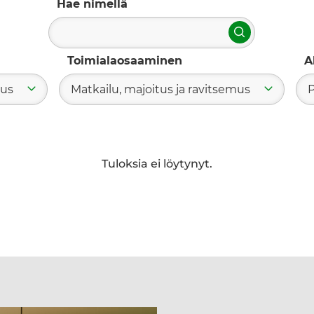
Hae nimellä
Hae
Toimialaosaaminen
A
tus
Matkailu, majoitus ja ravitsemus
P
Tuloksia ei löytynyt.