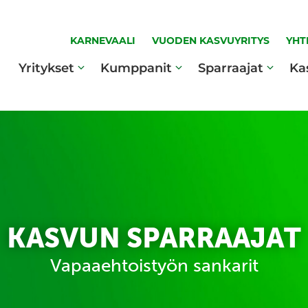
KARNEVAALI
VUODEN KASVUYRITYS
YHT
Yritykset
Kumppanit
Sparraajat
Ka
KASVUN SPARRAAJAT
Vapaaehtoistyön sankarit