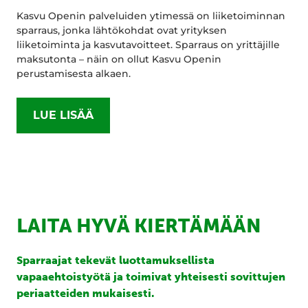
Kasvu Openin palveluiden ytimessä on liiketoiminnan
sparraus, jonka lähtökohdat ovat yrityksen
liiketoiminta ja kasvutavoitteet. Sparraus on yrittäjille
maksutonta – näin on ollut Kasvu Openin
perustamisesta alkaen.
LUE LISÄÄ
LAITA HYVÄ KIERTÄMÄÄN
Sparraajat tekevät luottamuksellista
vapaaehtoistyötä ja toimivat yhteisesti sovittujen
periaatteiden mukaisesti.