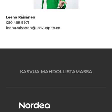
Leena Räisänen
050 469 9971
leena.raisanen@kasvuopen.co
KASVUA MAHDOLLISTAMASSA