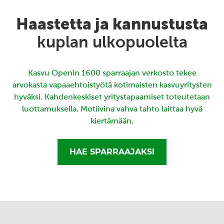
Haastetta ja kannustusta
kuplan ulkopuolelta
Kasvu Openin 1600 sparraajan verkosto tekee
arvokasta vapaaehtoistyötä kotimaisten kasvuyritysten
hyväksi. Kahdenkeskiset yritystapaamiset toteutetaan
luottamuksella. Motiivina vahva tahto laittaa hyvä
kiertämään.
HAE SPARRAAJAKSI