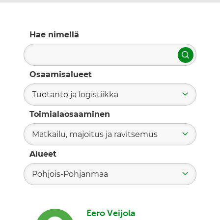
Hae nimellä
Hae
Osaamisalueet
Tuotanto ja logistiikka
Toimialaosaaminen
Matkailu, majoitus ja ravitsemus
Alueet
Pohjois-Pohjanmaa
Eero Veijola