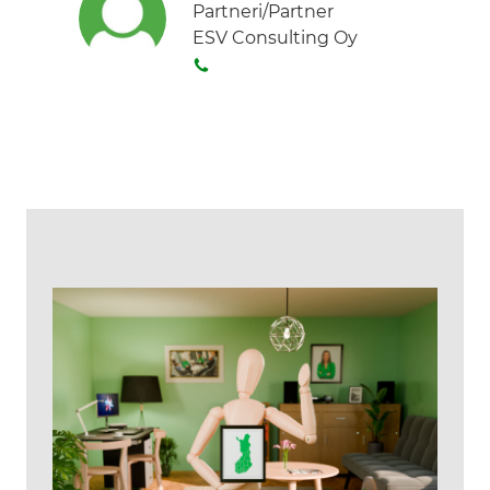
Partneri/Partner
ESV Consulting Oy
S
o
i
t
a