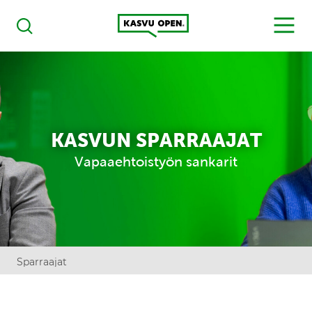
Kasvu Open
MENU
Haku
KASVUN SPARRAAJAT
Vapaaehtoistyön sankarit
Sparraajat