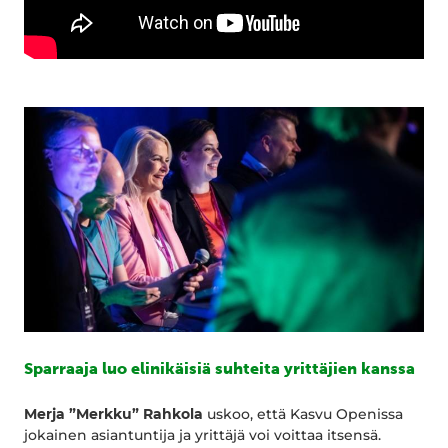
Sparraaja luo elinikäisiä suhteita yrittäjien kanssa
Merja ”Merkku” Rahkola
uskoo, että Kasvu Openissa
jokainen asiantuntija ja yrittäjä voi voittaa itsensä.