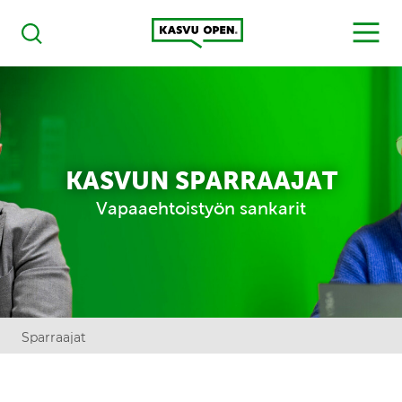
Kasvu Open
MENU
Haku
KASVUN SPARRAAJAT
Vapaaehtoistyön sankarit
Sparraajat