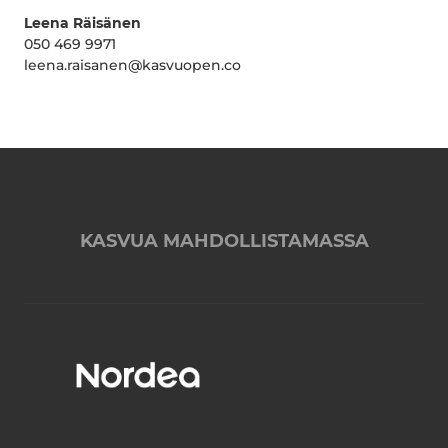
Leena Räisänen
050 469 9971
leena.raisanen@kasvuopen.co
KASVUA MAHDOLLISTAMASSA