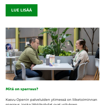
LUE LISÄÄ
Mitä on sparraus?
Kasvu Openin palveluiden ytimessä on liiketoiminnan
sparraus, jonka lähtökohdat ovat yrityksen