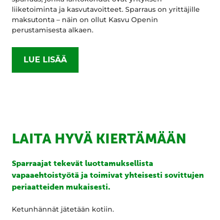
liiketoiminta ja kasvutavoitteet. Sparraus on yrittäjille
maksutonta – näin on ollut Kasvu Openin
perustamisesta alkaen.
LUE LISÄÄ
LAITA HYVÄ KIERTÄMÄÄN
Sparraajat tekevät luottamuksellista
vapaaehtoistyötä ja toimivat yhteisesti sovittujen
periaatteiden mukaisesti.
Ketunhännät jätetään kotiin.