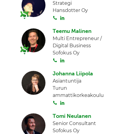
Strategi
Hansdotter Oy
S
L
o
i
Teemu Malinen
i
n
Multi Entrepreneur /
t
k
Digital Business
a
e
Sofokus Oy
d
S
L
I
o
i
n
Johanna Liipola
i
n
Asiantuntija
t
k
Turun
a
e
ammattikorkeakoulu
d
S
L
I
o
i
n
Tomi Neulanen
i
n
Senior Consultant
t
k
Sofokus Oy
a
e