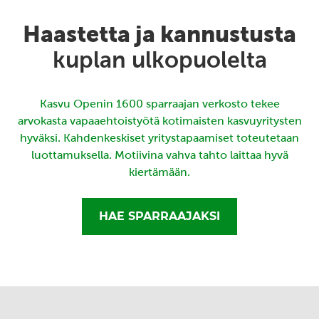
Haastetta ja kannustusta
kuplan ulkopuolelta
Kasvu Openin 1600 sparraajan verkosto tekee
arvokasta vapaaehtoistyötä kotimaisten kasvuyritysten
hyväksi. Kahdenkeskiset yritystapaamiset toteutetaan
luottamuksella. Motiivina vahva tahto laittaa hyvä
kiertämään.
HAE SPARRAAJAKSI