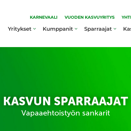
KARNEVAALI
VUODEN KASVUYRITYS
YHT
Yritykset
Kumppanit
Sparraajat
Ka
KASVUN SPARRAAJAT
Vapaaehtoistyön sankarit