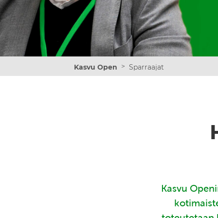
>
Kasvu Open
Sparraajat
Kasvu Openin
kotimaist
toteutetaan 