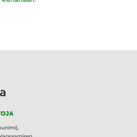
a
TOJA
kunimi),
ialaosaamisen