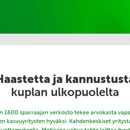
Haastetta ja kannustust
kuplan ulkopuolelta
 1600 sparraajan verkosto tekee arvokasta vap
en kasvuyritysten hyväksi. Kahdenkeskiset yritys
luottamuksella. Motiivina vahva tahto laittaa hyv