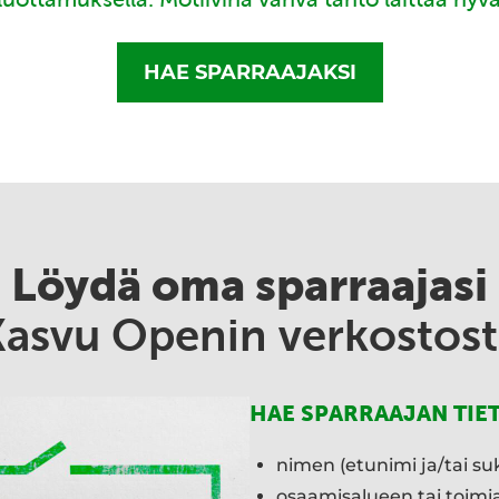
HAE SPARRAAJAKSI
Löydä oma sparraajasi
Kasvu Openin verkostost
HAE SPARRAAJAN TIE
nimen (etunimi ja/tai su
osaamisalueen tai toim