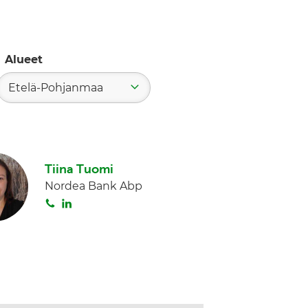
Alueet
Etelä-Pohjanmaa
Tiina Tuomi
Nordea Bank Abp
S
L
o
i
i
n
t
k
a
e
d
I