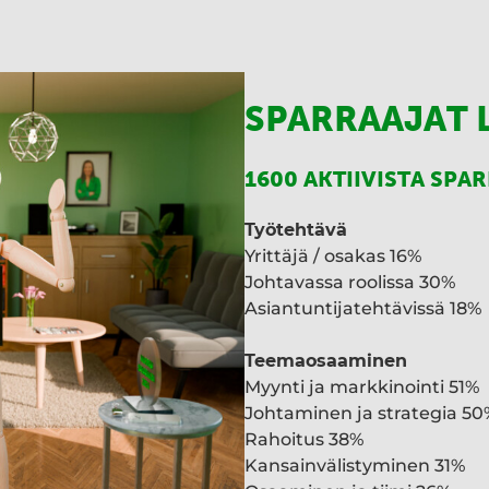
I
n
SPARRAAJAT 
1600 AKTIIVISTA SPA
Työtehtävä
Yrittäjä / osakas 16%
Johtavassa roolissa 30%
Asiantuntijatehtävissä 18%
Teemaosaaminen
Myynti ja markkinointi 51%
Johtaminen ja strategia 50
Rahoitus 38%
Kansainvälistyminen 31%