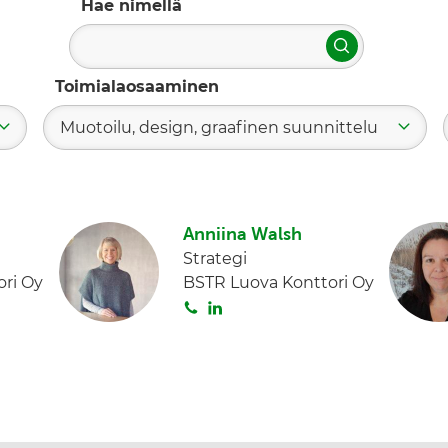
Hae nimellä
Hae
Toimialaosaaminen
Muotoilu, design, graafinen suunnittelu
Anniina Walsh
Strategi
ri Oy
BSTR Luova Konttori Oy
S
L
o
i
i
n
t
k
a
e
d