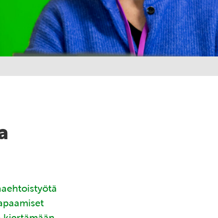
a
aaehtoistyötä
tapaamiset
ä kiertämään.