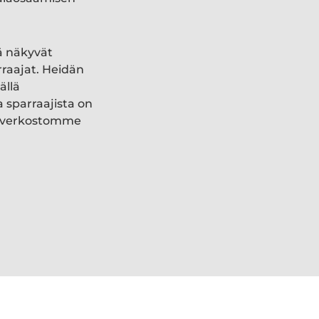
ä näkyvät
rraajat. Heidän
ällä
a sparraajista on
ki verkostomme