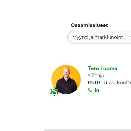
Osaamisalueet
Myynti ja markkinointi
Tero Luoma
Yrittäjä
BSTR Luova Kontto
S
L
o
i
i
n
t
k
a
e
d