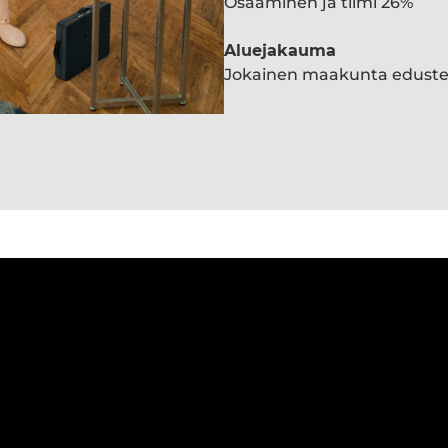
Osaaminen ja tiimi 26%
Aluejakauma
Jokainen maakunta edust