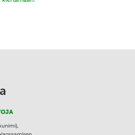
a
TOJA
kunimi),
ialaosaamisen