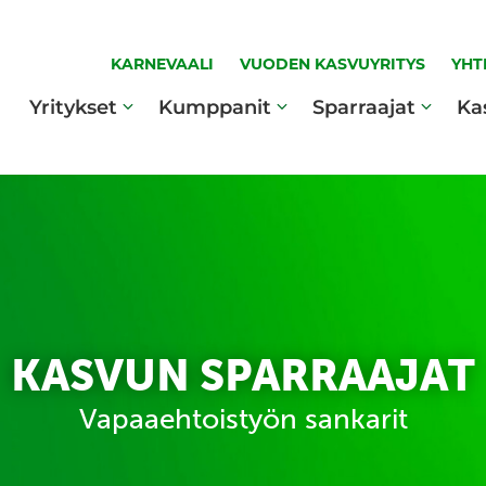
KARNEVAALI
VUODEN KASVUYRITYS
YHT
Yritykset
Kumppanit
Sparraajat
Ka
KASVUN SPARRAAJAT
Vapaaehtoistyön sankarit