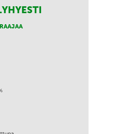
LYHYESTI
RRAAJAA
%
ettuna