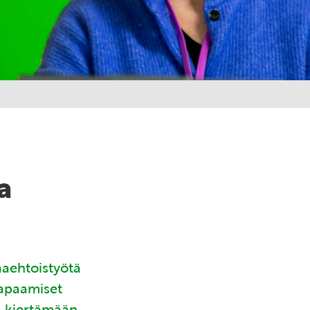
a
aaehtoistyötä
tapaamiset
ä kiertämään.