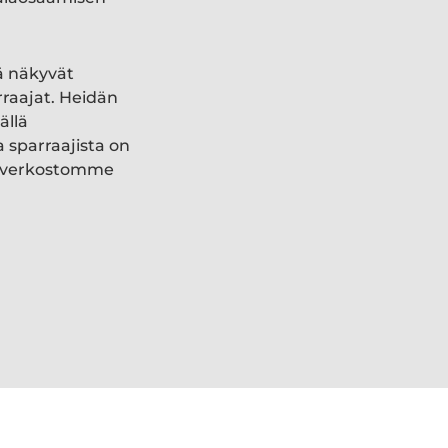
ä näkyvät
rraajat. Heidän
ällä
a sparraajista on
ki verkostomme