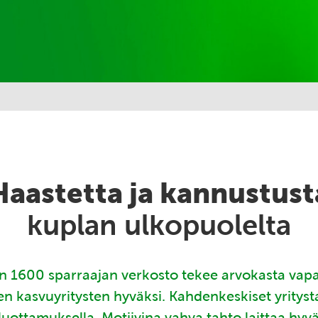
Haastetta ja kannustust
kuplan ulkopuolelta
 1600 sparraajan verkosto tekee arvokasta vap
en kasvuyritysten hyväksi. Kahdenkeskiset yritys
luottamuksella. Motiivina vahva tahto laittaa hyv