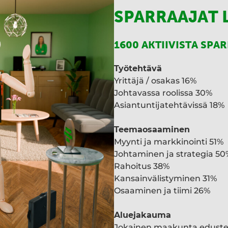
SPARRAAJAT 
1600 AKTIIVISTA SPA
Työtehtävä
Yrittäjä / osakas 16%
Johtavassa roolissa 30%
Asiantuntijatehtävissä 18%
Teemaosaaminen
Myynti ja markkinointi 51%
Johtaminen ja strategia 50
Rahoitus 38%
Kansainvälistyminen 31%
Osaaminen ja tiimi 26%
Aluejakauma
Jokainen maakunta edust