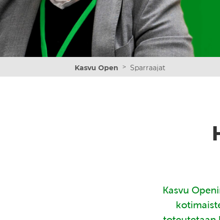
>
Kasvu Open
Sparraajat
Kasvu Openin
kotimaist
toteutetaan 