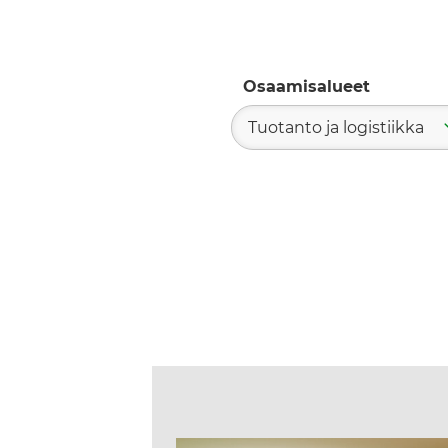
Osaamisalueet
Tuotanto ja logistiikka