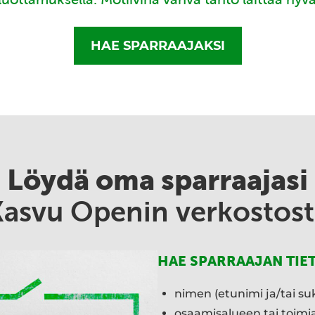
HAE SPARRAAJAKSI
Löydä oma sparraajasi
Kasvu Openin verkostost
HAE SPARRAAJAN TIE
nimen (etunimi ja/tai su
osaamisalueen tai toim