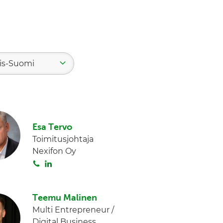
ais-Suomi
Esa Tervo
Toimitusjohtaja
Nexifon Oy
S
L
o
i
i
n
Teemu Malinen
t
k
Multi Entrepreneur /
a
e
Digital Business
d