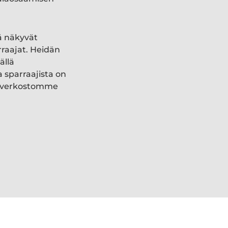
ä näkyvät
rraajat. Heidän
ällä
a sparraajista on
ki verkostomme