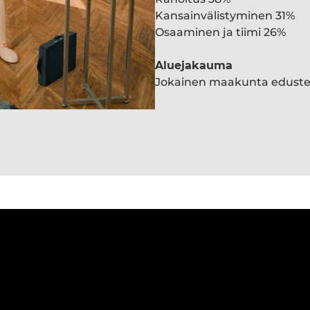
Kansainvälistyminen 31%
Osaaminen ja tiimi 26%
Aluejakauma
Jokainen maakunta edust