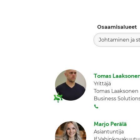
Osaamisalueet
Johtaminen ja s
Tomas Laaksone
Yrittäjä
Tomas Laaksonen
Business Solution
S
o
i
Marjo Perälä
t
Asiantuntija
a
If Vahinkovakuutus