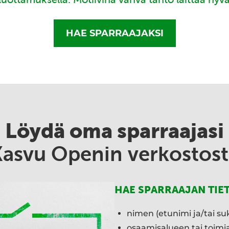
HAE SPARRAAJAKSI
Löydä oma sparraajasi
Kasvu Openin verkostost
HAE SPARRAAJAN TIE
nimen (etunimi ja/tai su
osaamisalueen tai toim