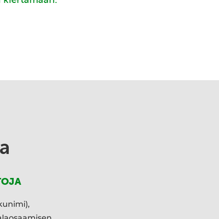
a
TOJA
kunimi),
ialaosaamisen