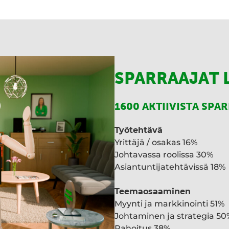
a
SPARRAAJAT 
1600 AKTIIVISTA SPA
Työtehtävä
Yrittäjä / osakas 16%
Johtavassa roolissa 30%
Asiantuntijatehtävissä 18%
Teemaosaaminen
Myynti ja markkinointi 51%
Johtaminen ja strategia 50
Rahoitus 38%