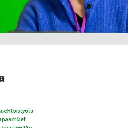
a
aaehtoistyötä
tapaamiset
ä kiertämään.