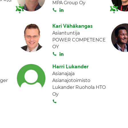
MPA Group Oy
d
S
L
I
o
i
n
i
n
Kari Vähäkangas
t
k
Asiantuntija
a
e
POWER COMPETENCE
d
OY
I
S
L
n
o
i
Harri Lukander
i
n
Asianajaja
t
k
ager
Asianajotoimisto
a
e
Lukander Ruohola HTO
d
Oy
I
S
n
o
i
t