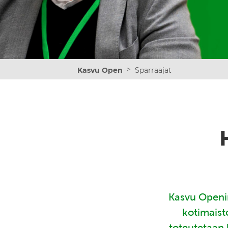
>
Kasvu Open
Sparraajat
Kasvu Openin
kotimaist
toteutetaan 