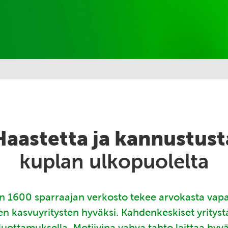
Haastetta ja kannustust
kuplan ulkopuolelta
 1600 sparraajan verkosto tekee arvokasta vap
en kasvuyritysten hyväksi. Kahdenkeskiset yritys
luottamuksella. Motiivina vahva tahto laittaa hyv