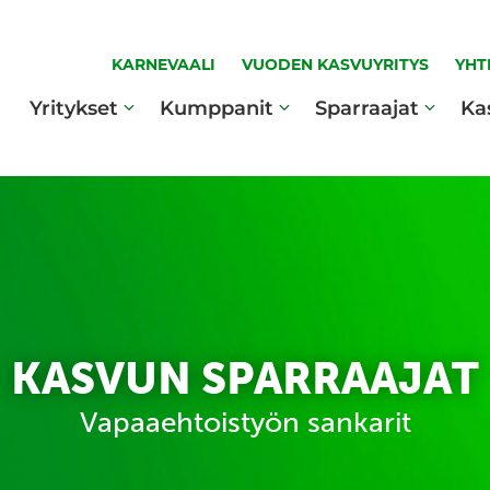
KARNEVAALI
VUODEN KASVUYRITYS
YHT
Yritykset
Kumppanit
Sparraajat
Ka
KASVUN SPARRAAJAT
Vapaaehtoistyön sankarit