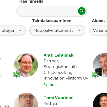
Hae nimellä
Hae
Toimialaosaaminen
Alueet
trategia
Muu palvelutoiminta
Varsin
Antti Lehtimäki
n
Partner,
Strategiakonsultti
CIP Consulting
s
Innovation Platform Oy
S
L
o
i
i
n
Tomi Vuorinen
t
k
Yrittäjä
 Oyj,
a
e