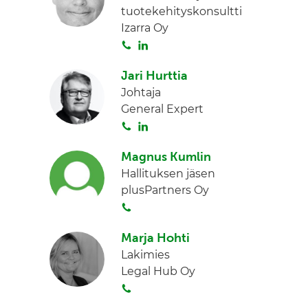
tuotekehityskonsultti
a
e
Izarra Oy
d
S
L
I
o
i
n
Jari Hurttia
i
n
Johtaja
t
k
General Expert
a
e
S
L
d
o
i
I
Magnus Kumlin
i
n
n
Hallituksen jäsen
t
k
plusPartners Oy
a
e
S
d
o
I
Marja Hohti
i
n
Lakimies
t
Legal Hub Oy
a
S
o