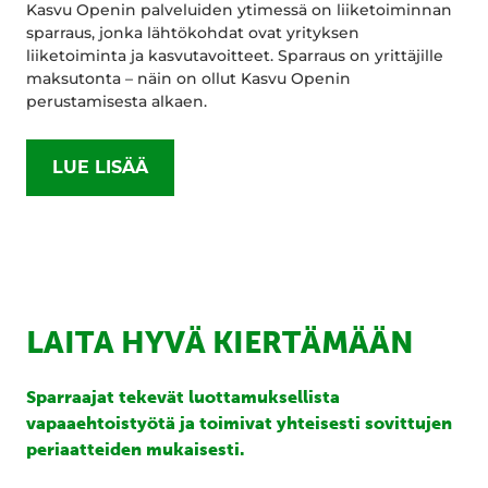
Kasvu Openin palveluiden ytimessä on liiketoiminnan
sparraus, jonka lähtökohdat ovat yrityksen
liiketoiminta ja kasvutavoitteet. Sparraus on yrittäjille
maksutonta – näin on ollut Kasvu Openin
perustamisesta alkaen.
LUE LISÄÄ
LAITA HYVÄ KIERTÄMÄÄN
Sparraajat tekevät luottamuksellista
vapaaehtoistyötä ja toimivat yhteisesti sovittujen
periaatteiden mukaisesti.