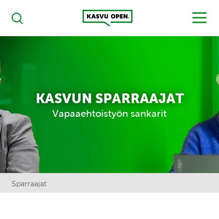
Kasvu Open
MENU
Haku
KASVUN SPARRAAJAT
Vapaaehtoistyön sankarit
Sparraajat