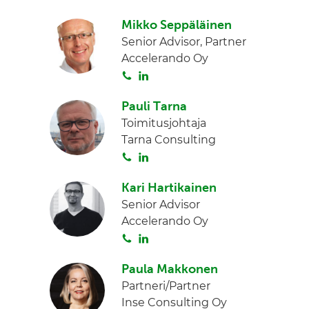
o
i
n
Mikko Seppäläinen
i
n
Senior Advisor, Partner
t
k
Accelerando Oy
a
e
S
L
d
o
i
I
Pauli Tarna
i
n
n
Toimitusjohtaja
t
k
Tarna Consulting
a
e
S
L
d
o
i
I
Kari Hartikainen
i
n
n
Senior Advisor
t
k
Accelerando Oy
a
e
S
L
d
o
i
I
Paula Makkonen
i
n
n
Partneri/Partner
t
k
Inse Consulting Oy
a
e