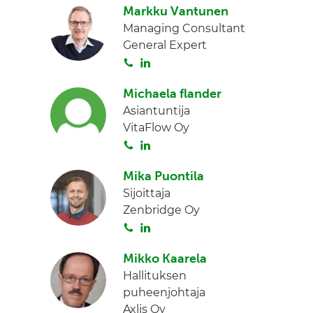
Markku Vantunen
i
Managing Consultant
t
General Expert
a
S
L
o
i
Michaela flander
i
n
Asiantuntija
t
k
VitaFlow Oy
a
e
S
L
d
o
i
I
Mika Puontila
i
n
n
Sijoittaja
t
k
Zenbridge Oy
a
e
S
L
d
o
i
I
Mikko Kaarela
i
n
n
Hallituksen
t
k
puheenjohtaja
a
e
Axlis Oy
d