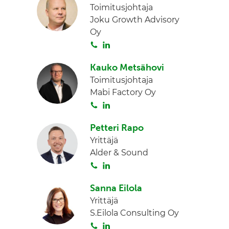
Toimitusjohtaja
t
k
Joku Growth Advisory
a
e
Oy
d
S
L
I
o
i
n
Kauko Metsähovi
i
n
Toimitusjohtaja
t
k
Mabi Factory Oy
a
e
S
L
d
o
i
I
Petteri Rapo
i
n
n
Yrittäjä
t
k
Alder & Sound
a
e
S
L
d
o
i
I
Sanna Eilola
i
n
n
Yrittäjä
t
k
S.Eilola Consulting Oy
a
e
S
L
d