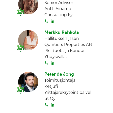
Senior Advisor
Antti Ainamo
Consulting Ky
S
L
o
i
Merkku Rahkola
i
n
Hallituksen jäsen
t
k
Quartiers Properties AB
a
e
Plc Ruotsi ja Kenobi
d
Yhdysvallat
I
S
L
n
o
i
Peter de Jong
i
n
Toimitusjohtaja
t
k
Ketjufi
a
e
Yrittäjärekrytointipalvel
d
ut Oy
I
S
L
n
o
i