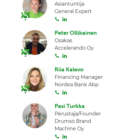
Asiantuntija
t
k
General Expert
a
e
S
L
d
o
i
I
Peter Ollikainen
i
n
n
Osakas
t
k
Accelerando Oy
a
e
S
L
d
o
i
I
Riia Kalevo
i
n
n
Financing Manager
t
k
Nordea Bank Abp
a
e
S
L
d
o
i
I
Pasi Turkka
i
n
n
Perustaja/Founder
t
k
Drumsö Brand
a
e
Machine Oy
d
S
L
I