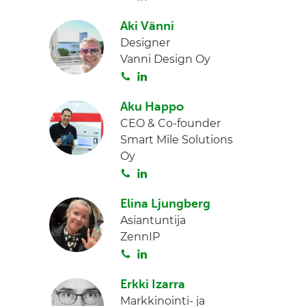
o
i
I
Aki Vänni
i
n
n
Designer
t
k
Vanni Design Oy
a
e
S
L
d
o
i
I
Aku Happo
i
n
n
CEO & Co-founder
t
k
Smart Mile Solutions
a
e
Oy
d
S
L
I
o
i
n
Elina Ljungberg
i
n
Asiantuntija
t
k
ZennIP
a
e
S
L
d
o
i
I
Erkki Izarra
i
n
n
Markkinointi- ja
t
k