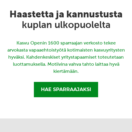
Haastetta ja kannustusta
kuplan ulkopuolelta
Kasvu Openin 1600 sparraajan verkosto tekee
arvokasta vapaaehtoistyötä kotimaisten kasvuyritysten
hyväksi. Kahdenkeskiset yritystapaamiset toteutetaan
luottamuksella. Motiivina vahva tahto laittaa hyvä
kiertämään.
HAE SPARRAAJAKSI