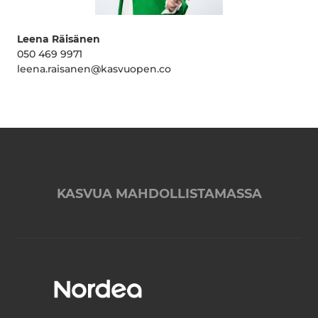
Leena Räisänen
050 469 9971
leena.raisanen@kasvuopen.co
KASVUA MAHDOLLISTAMASSA