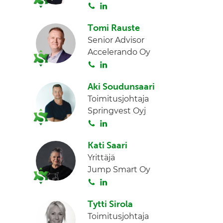
S
L
d
o
i
I
Tomi Rauste
i
n
n
Senior Advisor
t
k
Accelerando Oy
a
e
S
L
d
o
i
I
Aki Soudunsaari
i
n
n
Toimitusjohtaja
t
k
Springvest Oyj
a
e
S
L
d
o
i
I
Kati Saari
i
n
n
Yrittäjä
t
k
Jump Smart Oy
a
e
S
L
d
o
i
I
Tytti Sirola
i
n
n
Toimitusjohtaja
t
k