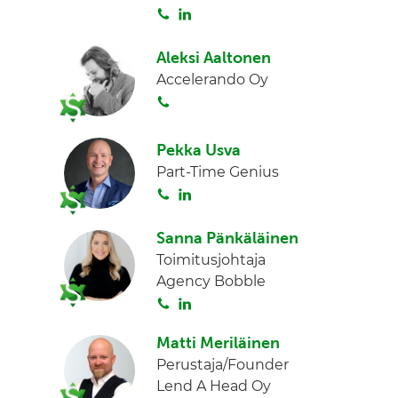
S
L
I
o
i
n
i
n
Aleksi Aaltonen
t
k
Accelerando Oy
a
e
S
d
o
I
i
Pekka Usva
n
t
Part-Time Genius
a
S
L
o
i
i
n
Sanna Pänkäläinen
t
k
Toimitusjohtaja
a
e
Agency Bobble
d
S
L
I
o
i
n
Matti Meriläinen
i
n
Perustaja/Founder
t
k
Lend A Head Oy
a
e