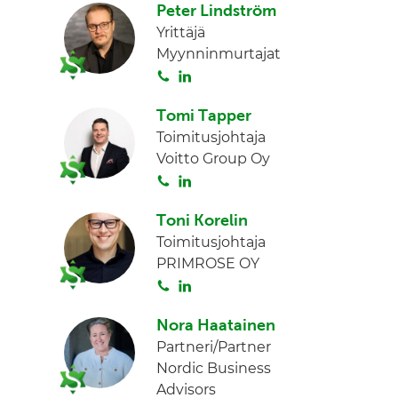
Peter Lindström
i
n
Yrittäjä
t
k
Myynninmurtajat
a
e
S
L
d
o
i
I
Tomi Tapper
i
n
n
Toimitusjohtaja
t
k
Voitto Group Oy
a
e
S
L
d
o
i
I
Toni Korelin
i
n
n
Toimitusjohtaja
t
k
PRIMROSE OY
a
e
S
L
d
o
i
I
Nora Haatainen
i
n
n
Partneri/Partner
t
k
Nordic Business
a
e
Advisors
d