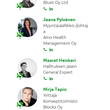
Bluet Oy Ltd
a
e
S
L
d
o
i
I
Jaana Pylvänen
i
n
n
Myyntipäällikkö-/johtaj
t
k
a
a
e
Aino Health
d
Management Oy
I
S
L
n
o
i
Maaret Heiskari
i
n
Hallituksen jäsen
t
k
General Expert
a
e
S
L
d
o
i
I
Mirja Tapio
i
n
n
Yrittäjä
t
k
Konseptitoimisto
a
e
Blocks Oy
d