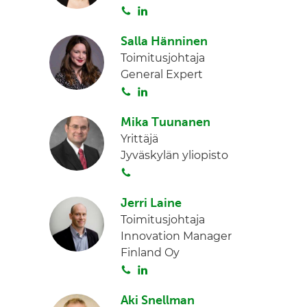
S
L
d
o
i
I
Salla Hänninen
i
n
n
Toimitusjohtaja
t
k
General Expert
a
e
S
L
d
o
i
I
Mika Tuunanen
i
n
n
Yrittäjä
t
k
Jyväskylän yliopisto
a
e
S
d
o
I
Jerri Laine
i
n
Toimitusjohtaja
t
Innovation Manager
a
Finland Oy
S
L
o
i
Aki Snellman
i
n