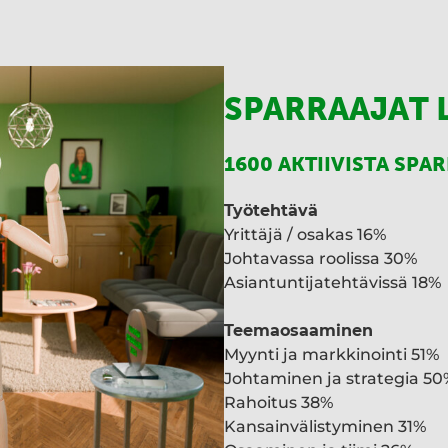
I
n
SPARRAAJAT 
1600 AKTIIVISTA SPA
Työtehtävä
Yrittäjä / osakas 16%
Johtavassa roolissa 30%
Asiantuntijatehtävissä 18%
Teemaosaaminen
Myynti ja markkinointi 51%
Johtaminen ja strategia 50
Rahoitus 38%
Kansainvälistyminen 31%