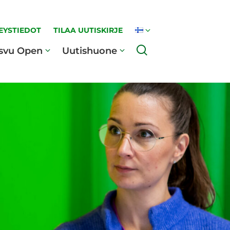
EYSTIEDOT
TILAA UUTISKIRJE
Haku
svu Open
Uutishuone