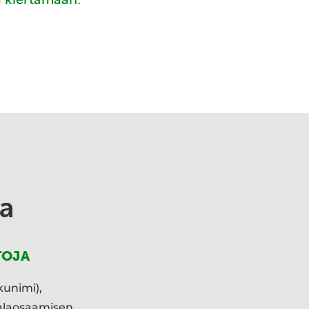
a
TOJA
kunimi),
ialaosaamisen