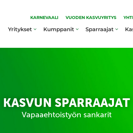
KARNEVAALI
VUODEN KASVUYRITYS
YHT
Yritykset
Kumppanit
Sparraajat
Ka
KASVUN SPARRAAJAT
Vapaaehtoistyön sankarit