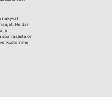
ä näkyvät
rraajat. Heidän
ällä
a sparraajista on
ki verkostomme