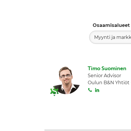
Osaamisalueet
Myynti ja markk
Timo Suominen
Senior Advisor
Oulun B&N Yhtiöt
S
L
o
i
i
n
t
k
a
e
d