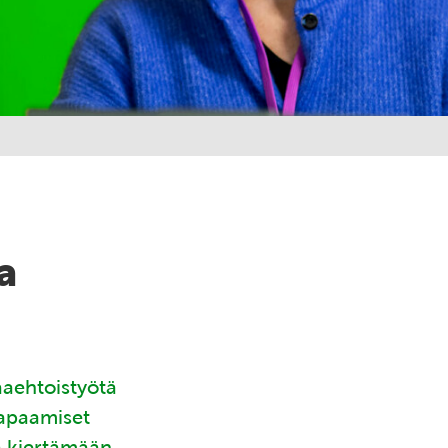
a
aaehtoistyötä
tapaamiset
ä kiertämään.