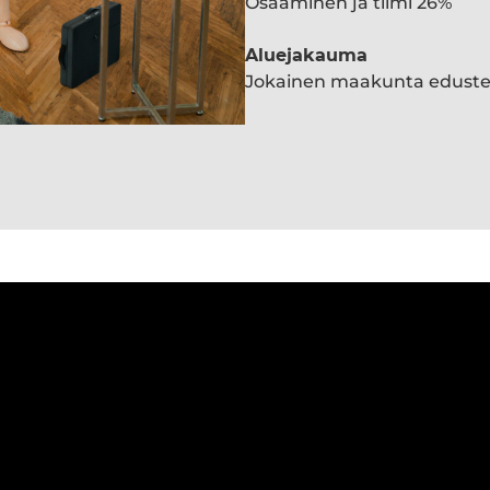
Osaaminen ja tiimi 26%
Aluejakauma
Jokainen maakunta edust