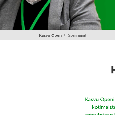
>
Kasvu Open
Sparraajat
Kasvu Openin
kotimaist
toteutetaan 