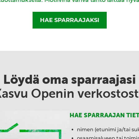
HAE SPARRAAJAKSI
Löydä oma sparraajasi
Kasvu Openin verkostost
HAE SPARRAAJAN TIE
nimen (etunimi ja/tai su
osaamisalueen tai toim