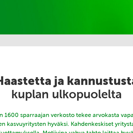
Haastetta ja kannustust
kuplan ulkopuolelta
 1600 sparraajan verkosto tekee arvokasta vap
en kasvuyritysten hyväksi. Kahdenkeskiset yritys
luottamuksella. Motiivina vahva tahto laittaa hyv