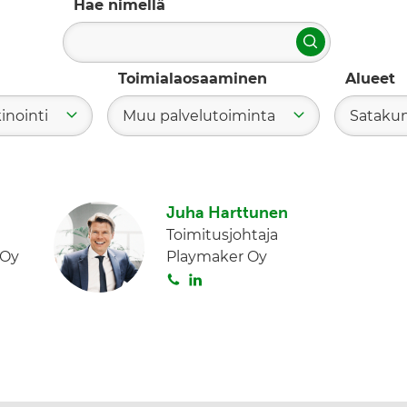
Hae nimellä
Hae
Toimialaosaaminen
Alueet
inointi
Muu palvelutoiminta
Sataku
Juha Harttunen
Toimitusjohtaja
 Oy
Playmaker Oy
S
L
o
i
i
n
t
k
a
e
d