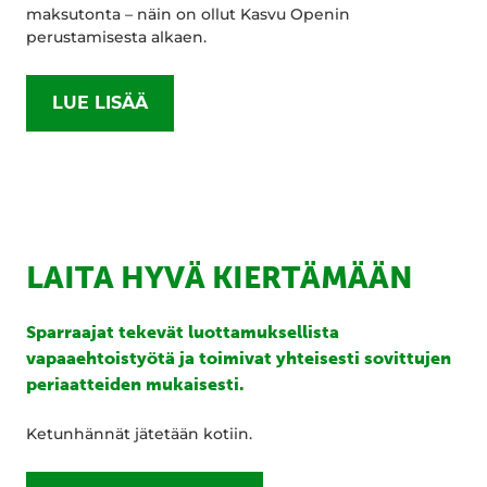
maksutonta – näin on ollut Kasvu Openin
perustamisesta alkaen.
LUE LISÄÄ
LAITA HYVÄ KIERTÄMÄÄN
Sparraajat tekevät luottamuksellista
vapaaehtoistyötä ja toimivat yhteisesti sovittujen
periaatteiden mukaisesti.
Ketunhännät jätetään kotiin.