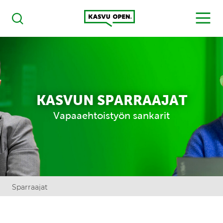
Kasvu Open
MENU
Haku
KASVUN SPARRAAJAT
Vapaaehtoistyön sankarit
Sparraajat