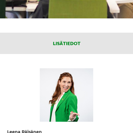
LISÄTIEDOT
Leena Räisänen