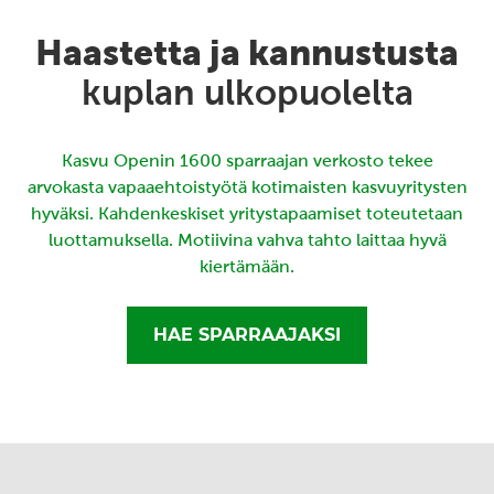
Haastetta ja kannustusta
kuplan ulkopuolelta
Kasvu Openin 1600 sparraajan verkosto tekee
arvokasta vapaaehtoistyötä kotimaisten kasvuyritysten
hyväksi. Kahdenkeskiset yritystapaamiset toteutetaan
luottamuksella. Motiivina vahva tahto laittaa hyvä
kiertämään.
HAE SPARRAAJAKSI