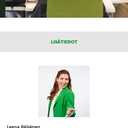
LISÄTIEDOT
Leena Räisänen