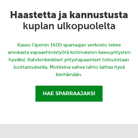
Haastetta ja kannustusta
kuplan ulkopuolelta
Kasvu Openin 1600 sparraajan verkosto tekee
arvokasta vapaaehtoistyötä kotimaisten kasvuyritysten
hyväksi. Kahdenkeskiset yritystapaamiset toteutetaan
luottamuksella. Motiivina vahva tahto laittaa hyvä
kiertämään.
HAE SPARRAAJAKSI