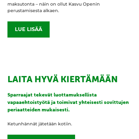
maksutonta – näin on ollut Kasvu Openin
perustamisesta alkaen.
LUE LISÄÄ
LAITA HYVÄ KIERTÄMÄÄN
Sparraajat tekevät luottamuksellista
vapaaehtoistyötä ja toimivat yhteisesti sovittujen
periaatteiden mukaisesti.
Ketunhännät jätetään kotiin.