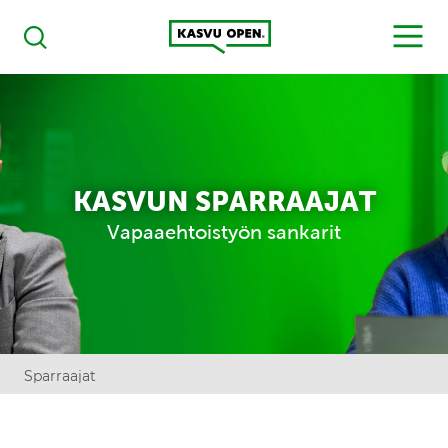
Kasvu Open
MENU
Haku
KASVUN SPARRAAJAT
Vapaaehtoistyön sankarit
Sparraajat