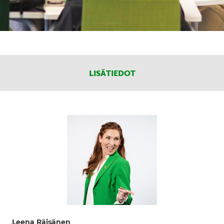
LISÄTIEDOT
Leena Räisänen