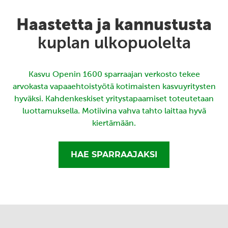
Haastetta ja kannustusta
kuplan ulkopuolelta
Kasvu Openin 1600 sparraajan verkosto tekee
arvokasta vapaaehtoistyötä kotimaisten kasvuyritysten
hyväksi. Kahdenkeskiset yritystapaamiset toteutetaan
luottamuksella. Motiivina vahva tahto laittaa hyvä
kiertämään.
HAE SPARRAAJAKSI