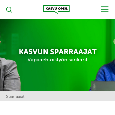
Kasvu Open
MENU
Haku
KASVUN SPARRAAJAT
Vapaaehtoistyön sankarit
Sparraajat