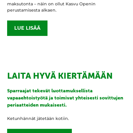
maksutonta – näin on ollut Kasvu Openin
perustamisesta alkaen.
LUE LISÄÄ
LAITA HYVÄ KIERTÄMÄÄN
Sparraajat tekevät luottamuksellista
vapaaehtoistyötä ja toimivat yhteisesti sovittujen
periaatteiden mukaisesti.
Ketunhännät jätetään kotiin.