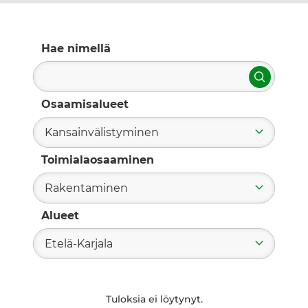
Hae nimellä
Hae
Osaamisalueet
Kansainvälistyminen
Toimialaosaaminen
Rakentaminen
Alueet
Etelä-Karjala
Tuloksia ei löytynyt.