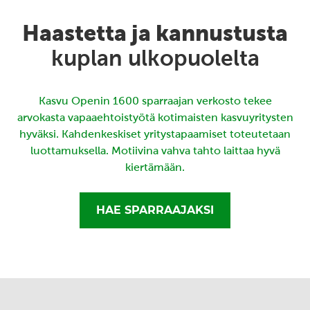
Haastetta ja kannustusta
kuplan ulkopuolelta
Kasvu Openin 1600 sparraajan verkosto tekee
arvokasta vapaaehtoistyötä kotimaisten kasvuyritysten
hyväksi. Kahdenkeskiset yritystapaamiset toteutetaan
luottamuksella. Motiivina vahva tahto laittaa hyvä
kiertämään.
HAE SPARRAAJAKSI