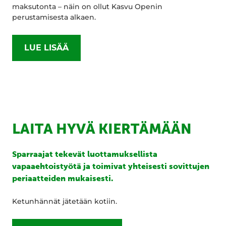
maksutonta – näin on ollut Kasvu Openin
perustamisesta alkaen.
LUE LISÄÄ
LAITA HYVÄ KIERTÄMÄÄN
Sparraajat tekevät luottamuksellista
vapaaehtoistyötä ja toimivat yhteisesti sovittujen
periaatteiden mukaisesti.
Ketunhännät jätetään kotiin.