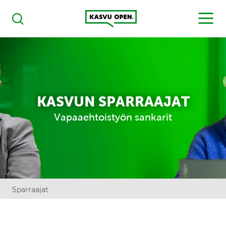
Kasvu Open
MENU
Haku
KASVUN SPARRAAJAT
Vapaaehtoistyön sankarit
Sparraajat