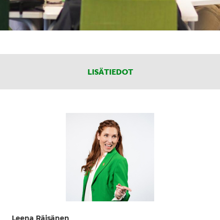
LISÄTIEDOT
Leena Räisänen