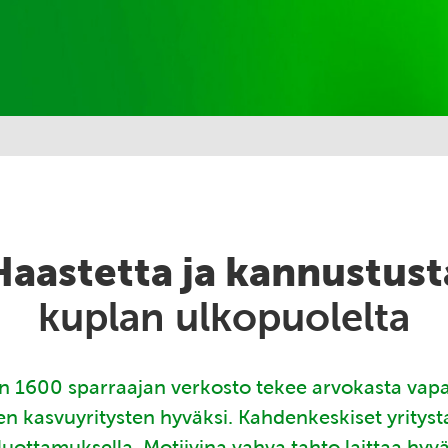
Haastetta ja kannustust
kuplan ulkopuolelta
 1600 sparraajan verkosto tekee arvokasta vap
en kasvuyritysten hyväksi. Kahdenkeskiset yritys
luottamuksella. Motiivina vahva tahto laittaa hyv