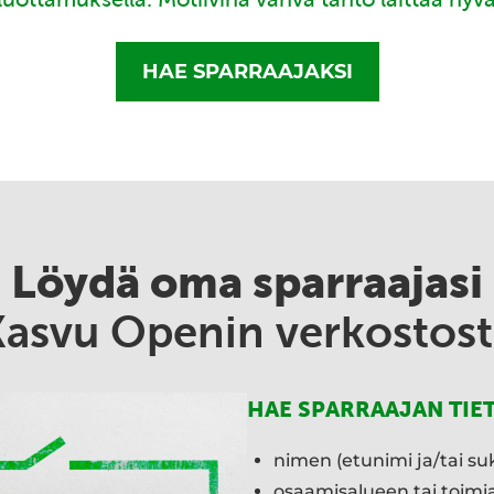
HAE SPARRAAJAKSI
Löydä oma sparraajasi
Kasvu Openin verkostost
HAE SPARRAAJAN TIE
nimen (etunimi ja/tai su
osaamisalueen tai toim