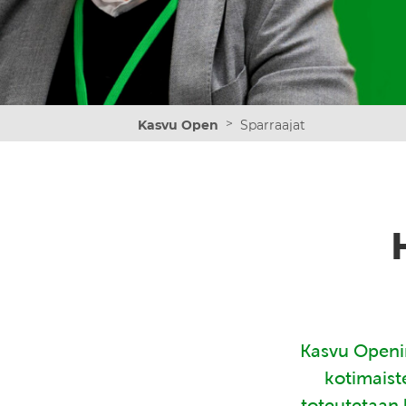
>
Kasvu Open
Sparraajat
Kasvu Openin
kotimaist
toteutetaan 