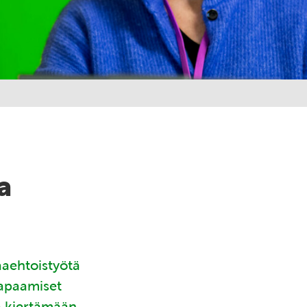
a
aaehtoistyötä
tapaamiset
ä kiertämään.