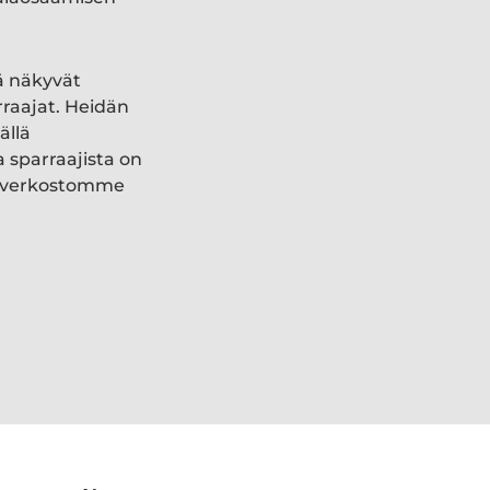
ä näkyvät
rraajat. Heidän
ällä
a sparraajista on
ki verkostomme