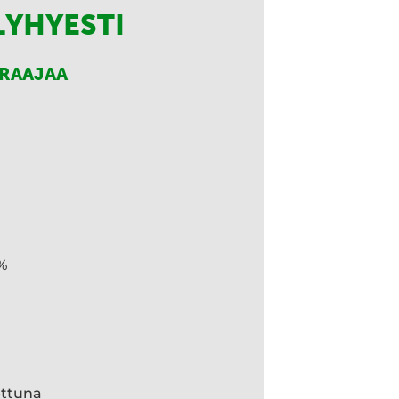
LYHYESTI
RRAAJAA
%
ettuna