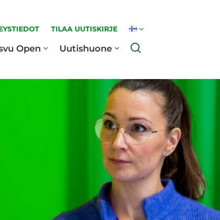
EYSTIEDOT
TILAA UUTISKIRJE
Haku
svu Open
Uutishuone