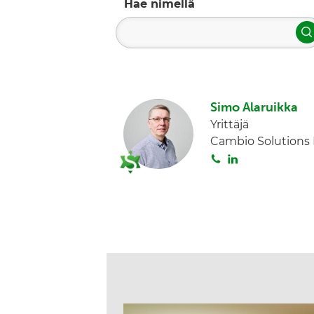
Hae nimellä
H
Simo Alaruikka
Yrittäjä
Cambio Solutions 
S
L
o
i
i
n
t
k
a
e
d
I
n