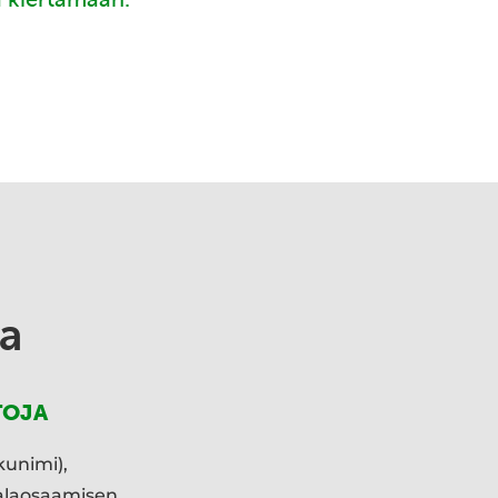
a
TOJA
kunimi),
ialaosaamisen