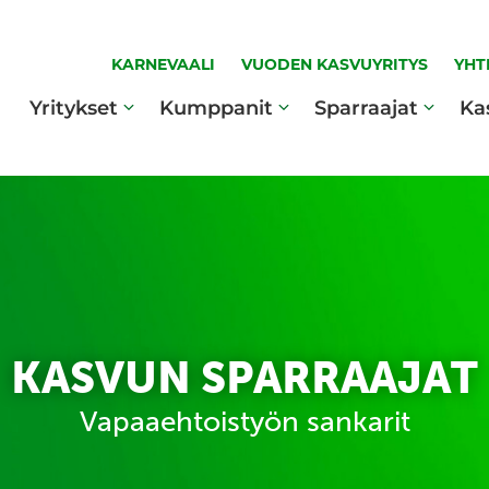
KARNEVAALI
VUODEN KASVUYRITYS
YHT
Yritykset
Kumppanit
Sparraajat
Ka
KASVUN SPARRAAJAT
Vapaaehtoistyön sankarit