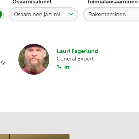
Osaamisalueet
Toimialaosaaminen
Osaaminen ja tiimi
Rakentaminen
ae
Lauri Fagerlund
General Expert
Ky
S
L
o
i
i
n
t
k
a
e
d
I
n