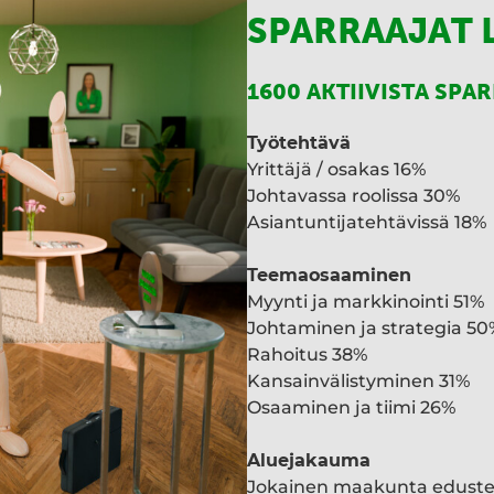
SPARRAAJAT 
1600 AKTIIVISTA SPA
Työtehtävä
Yrittäjä / osakas 16%
Johtavassa roolissa 30%
Asiantuntijatehtävissä 18%
Teemaosaaminen
Myynti ja markkinointi 51%
Johtaminen ja strategia 50
Rahoitus 38%
Kansainvälistyminen 31%
Osaaminen ja tiimi 26%
Aluejakauma
Jokainen maakunta edust