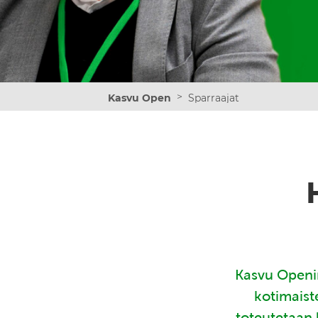
>
Kasvu Open
Sparraajat
Kasvu Openin
kotimaist
toteutetaan 