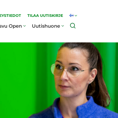
EYSTIEDOT
TILAA UUTISKIRJE
Haku
svu Open
Uutishuone