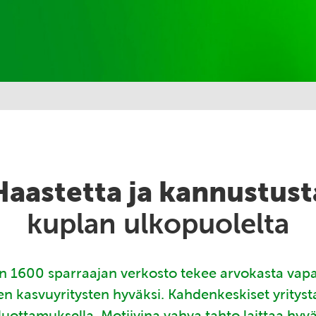
Haastetta ja kannustust
kuplan ulkopuolelta
 1600 sparraajan verkosto tekee arvokasta vap
en kasvuyritysten hyväksi. Kahdenkeskiset yritys
luottamuksella. Motiivina vahva tahto laittaa hyv