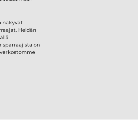
ä näkyvät
rraajat. Heidän
ällä
a sparraajista on
ki verkostomme