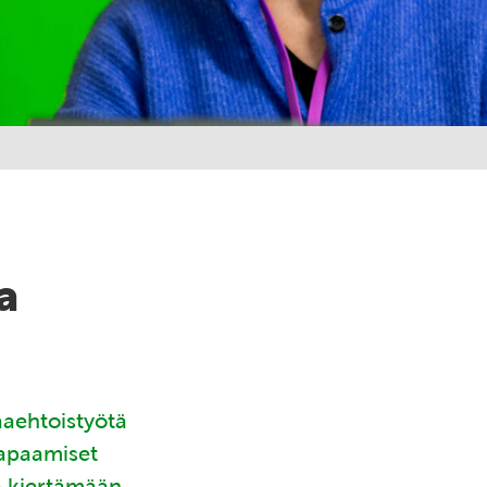
a
aaehtoistyötä
tapaamiset
ä kiertämään.