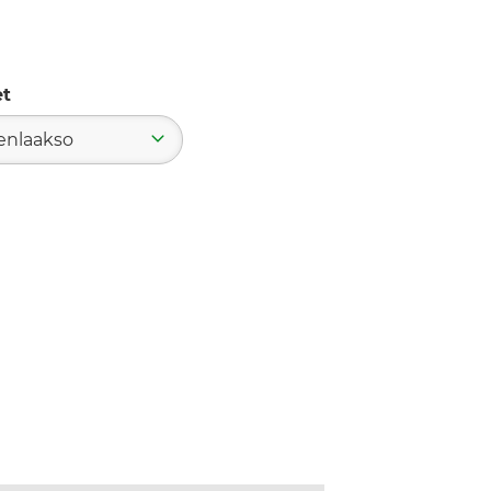
et
nlaakso