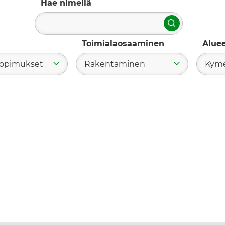
Hae nimellä
Hae
Toimialaosaaminen
Alue
 sopimukset
Rakentaminen
Kyme