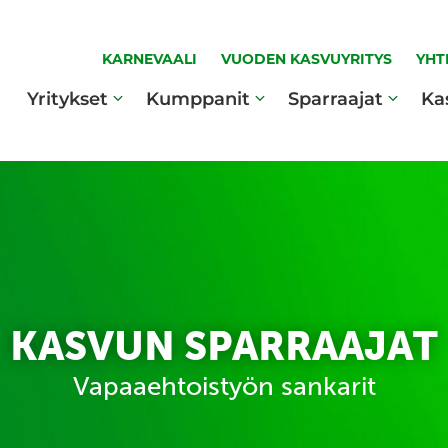
KARNEVAALI
VUODEN KASVUYRITYS
YHT
Yritykset
Kumppanit
Sparraajat
Ka
KASVUN SPARRAAJAT
Vapaaehtoistyön sankarit