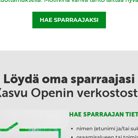
HAE SPARRAAJAKSI
Löydä oma sparraajasi
Kasvu Openin verkostost
HAE SPARRAAJAN TIE
nimen (etunimi ja/tai su
osaamisalueen tai toim