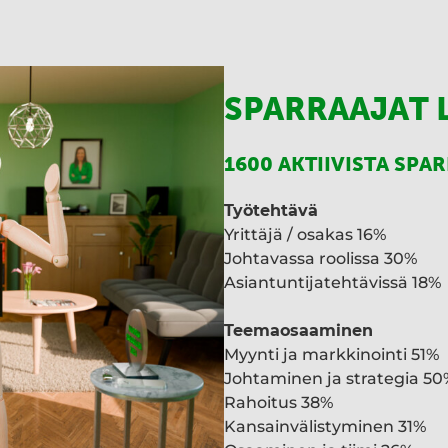
SPARRAAJAT 
1600 AKTIIVISTA SPA
Työtehtävä
Yrittäjä / osakas 16%
Johtavassa roolissa 30%
Asiantuntijatehtävissä 18%
Teemaosaaminen
Myynti ja markkinointi 51%
Johtaminen ja strategia 50
Rahoitus 38%
Kansainvälistyminen 31%