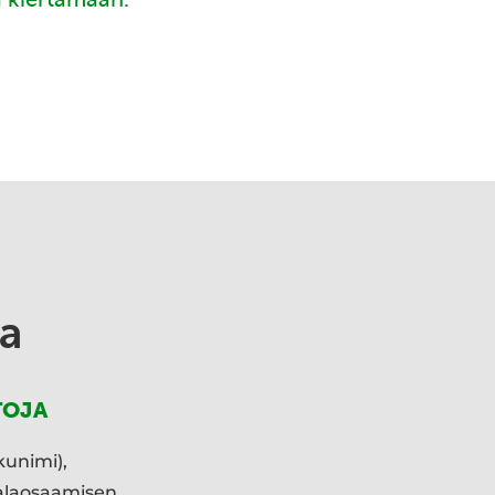
a
TOJA
kunimi),
ialaosaamisen