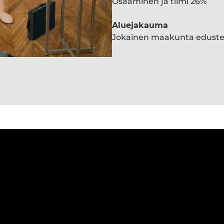
Osaaminen ja tiimi 26%
Aluejakauma
Jokainen maakunta edust