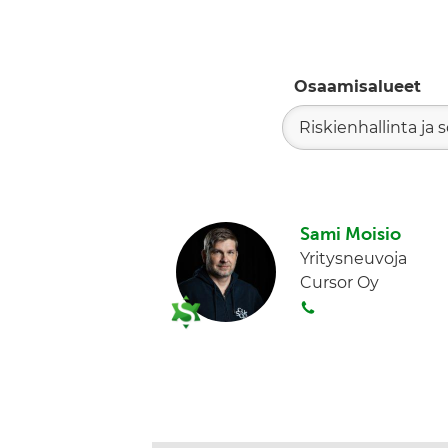
Osaamisalueet
Riskienhallinta ja
Sami Moisio
Yritysneuvoja
Cursor Oy
S
o
i
t
a