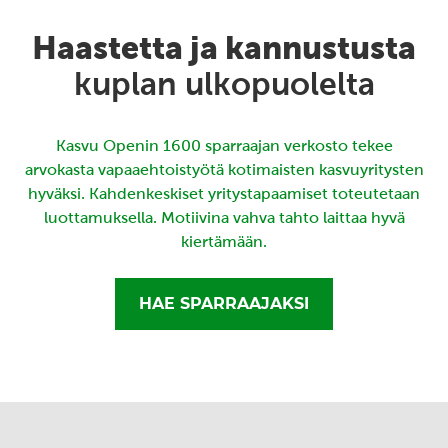
Haastetta ja kannustusta
kuplan ulkopuolelta
Kasvu Openin 1600 sparraajan verkosto tekee
arvokasta vapaaehtoistyötä kotimaisten kasvuyritysten
hyväksi. Kahdenkeskiset yritystapaamiset toteutetaan
luottamuksella. Motiivina vahva tahto laittaa hyvä
kiertämään.
HAE SPARRAAJAKSI