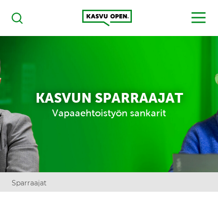
Kasvu Open
MENU
Haku
KASVUN SPARRAAJAT
Vapaaehtoistyön sankarit
Sparraajat