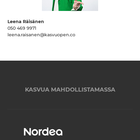
Leena Räisänen
050 469 9971
leena.raisanen@kasvuopen.co
KASVUA MAHDOLLISTAMASSA