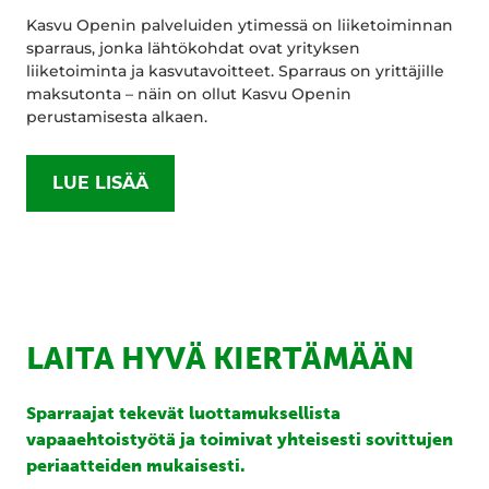
Kasvu Openin palveluiden ytimessä on liiketoiminnan
sparraus, jonka lähtökohdat ovat yrityksen
liiketoiminta ja kasvutavoitteet. Sparraus on yrittäjille
maksutonta – näin on ollut Kasvu Openin
perustamisesta alkaen.
LUE LISÄÄ
LAITA HYVÄ KIERTÄMÄÄN
Sparraajat tekevät luottamuksellista
vapaaehtoistyötä ja toimivat yhteisesti sovittujen
periaatteiden mukaisesti.