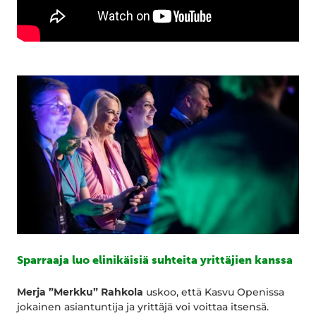
Sparraaja luo elinikäisiä suhteita yrittäjien kanssa
Merja ”Merkku” Rahkola
uskoo, että Kasvu Openissa
jokainen asiantuntija ja yrittäjä voi voittaa itsensä.