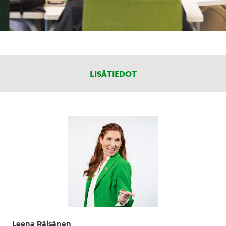
LISÄTIEDOT
Leena Räisänen