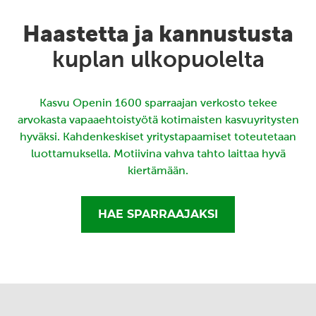
Haastetta ja kannustusta
kuplan ulkopuolelta
Kasvu Openin 1600 sparraajan verkosto tekee
arvokasta vapaaehtoistyötä kotimaisten kasvuyritysten
hyväksi. Kahdenkeskiset yritystapaamiset toteutetaan
luottamuksella. Motiivina vahva tahto laittaa hyvä
kiertämään.
HAE SPARRAAJAKSI