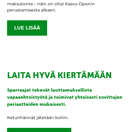
maksutonta – näin on ollut Kasvu Openin
perustamisesta alkaen.
LUE LISÄÄ
LAITA HYVÄ KIERTÄMÄÄN
Sparraajat tekevät luottamuksellista
vapaaehtoistyötä ja toimivat yhteisesti sovittujen
periaatteiden mukaisesti.
Ketunhännät jätetään kotiin.