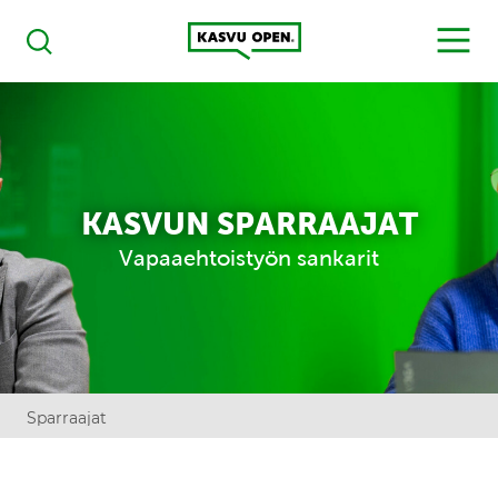
Kasvu Open
MENU
Haku
KASVUN SPARRAAJAT
Vapaaehtoistyön sankarit
Sparraajat