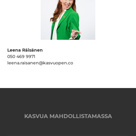
Leena Räisänen
050 469 9971
leena.raisanen@kasvuopen.co
KASVUA MAHDOLLISTAMASSA