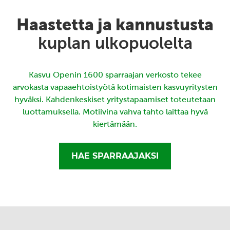
Haastetta ja kannustusta
kuplan ulkopuolelta
Kasvu Openin 1600 sparraajan verkosto tekee
arvokasta vapaaehtoistyötä kotimaisten kasvuyritysten
hyväksi. Kahdenkeskiset yritystapaamiset toteutetaan
luottamuksella. Motiivina vahva tahto laittaa hyvä
kiertämään.
HAE SPARRAAJAKSI