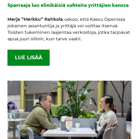
Sparraaja luo elinikäisiä suhteita yrittäjien kanssa
Merja ”Merkku” Rahkola
uskoo, että Kasvu Openissa
jokainen asiantuntija ja yrittäjä voi voittaa itsensä.
Toisten tukeminen laajentaa verkostoja, jotka tarjoavat
apua juuri silloin, kun tarve vaatii.
LUE LISÄÄ