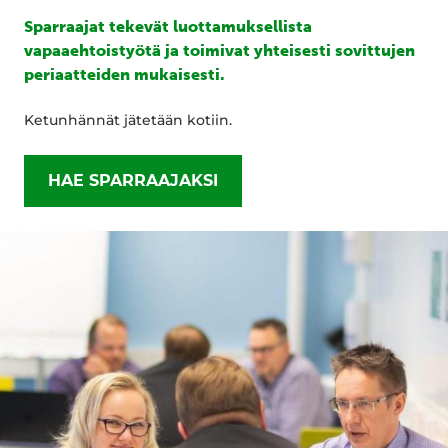
Sparraajat tekevät luottamuksellista
vapaaehtoistyötä ja toimivat yhteisesti sovittujen
periaatteiden mukaisesti.
Ketunhännät jätetään kotiin.
HAE SPARRAAJAKSI