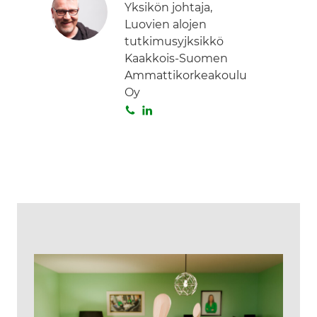
Yksikön johtaja,
Luovien alojen
tutkimusyjksikkö
Kaakkois-Suomen
Ammattikorkeakoulu
Oy
S
L
o
i
i
n
t
k
a
e
d
I
n