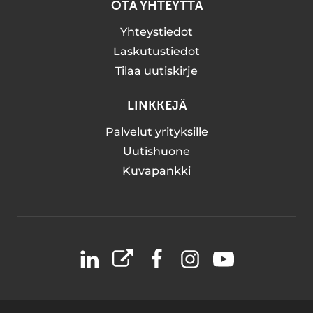
OTA YHTEYTTÄ
Yhteystiedot
Laskutustiedot
Tilaa uutiskirje
LINKKEJÄ
Palvelut yrityksille
Uutishuone
Kuvapankki
LinkedIn
X
Facebook
Instagram
YouTube