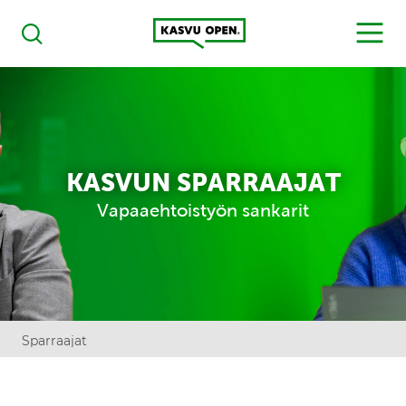
Kasvu Open
MENU
Haku
KASVUN SPARRAAJAT
Vapaaehtoistyön sankarit
Sparraajat