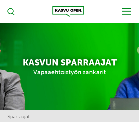
Kasvu Open
MENU
Haku
KASVUN SPARRAAJAT
Vapaaehtoistyön sankarit
Sparraajat