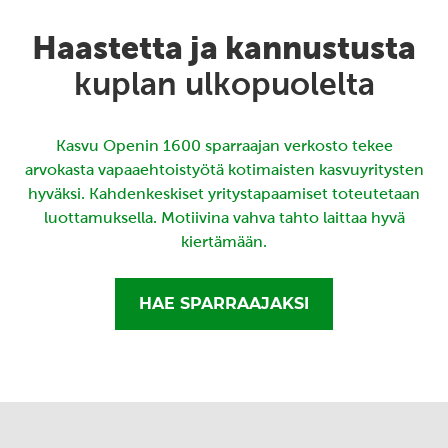
Haastetta ja kannustusta
kuplan ulkopuolelta
Kasvu Openin 1600 sparraajan verkosto tekee
arvokasta vapaaehtoistyötä kotimaisten kasvuyritysten
hyväksi. Kahdenkeskiset yritystapaamiset toteutetaan
luottamuksella. Motiivina vahva tahto laittaa hyvä
kiertämään.
HAE SPARRAAJAKSI