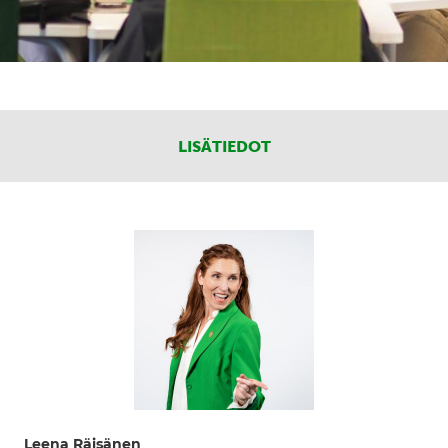
LISÄTIEDOT
Leena Räisänen