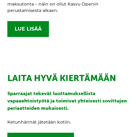
maksutonta – näin on ollut Kasvu Openin
perustamisesta alkaen.
LUE LISÄÄ
LAITA HYVÄ KIERTÄMÄÄN
Sparraajat tekevät luottamuksellista
vapaaehtoistyötä ja toimivat yhteisesti sovittujen
periaatteiden mukaisesti.
Ketunhännät jätetään kotiin.