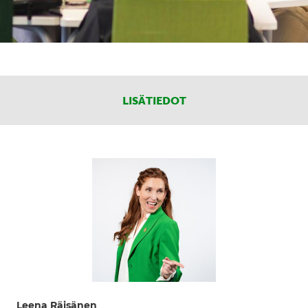
LISÄTIEDOT
Leena Räisänen