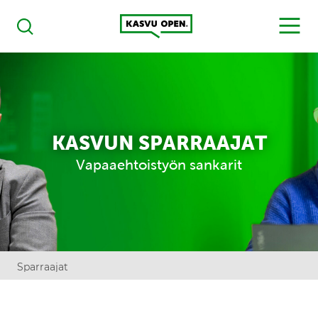
Kasvu Open
MENU
Haku
KASVUN SPARRAAJAT
Vapaaehtoistyön sankarit
Sparraajat