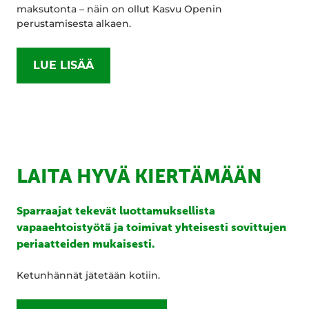
maksutonta – näin on ollut Kasvu Openin
perustamisesta alkaen.
LUE LISÄÄ
LAITA HYVÄ KIERTÄMÄÄN
Sparraajat tekevät luottamuksellista
vapaaehtoistyötä ja toimivat yhteisesti sovittujen
periaatteiden mukaisesti.
Ketunhännät jätetään kotiin.