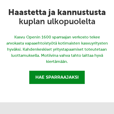
Haastetta ja kannustusta
kuplan ulkopuolelta
Kasvu Openin 1600 sparraajan verkosto tekee
arvokasta vapaaehtoistyötä kotimaisten kasvuyritysten
hyväksi. Kahdenkeskiset yritystapaamiset toteutetaan
luottamuksella. Motiivina vahva tahto laittaa hyvä
kiertämään.
HAE SPARRAAJAKSI