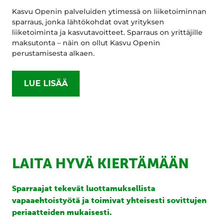
Kasvu Openin palveluiden ytimessä on liiketoiminnan
sparraus, jonka lähtökohdat ovat yrityksen
liiketoiminta ja kasvutavoitteet. Sparraus on yrittäjille
maksutonta – näin on ollut Kasvu Openin
perustamisesta alkaen.
LUE LISÄÄ
LAITA HYVÄ KIERTÄMÄÄN
Sparraajat tekevät luottamuksellista
vapaaehtoistyötä ja toimivat yhteisesti sovittujen
periaatteiden mukaisesti.