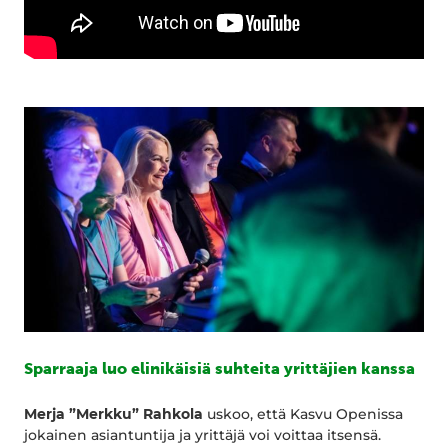
Sparraaja luo elinikäisiä suhteita yrittäjien kanssa
Merja ”Merkku” Rahkola
uskoo, että Kasvu Openissa
jokainen asiantuntija ja yrittäjä voi voittaa itsensä.