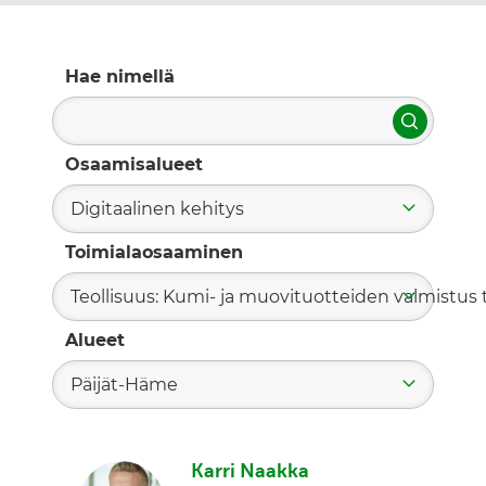
Hae nimellä
Hae
Osaamisalueet
Digitaalinen kehitys
Toimialaosaaminen
Teollisuus: Kumi- ja muovituotteiden valmistus t
Alueet
Päijät-Häme
Karri Naakka