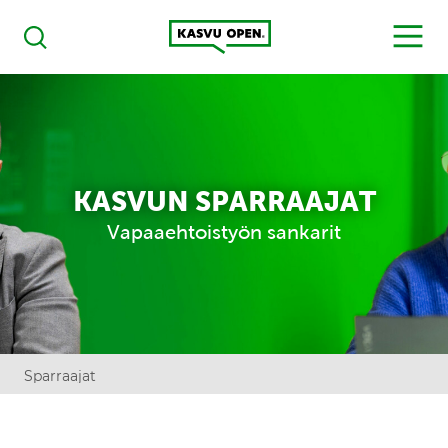
Kasvu Open
MENU
Haku
KASVUN SPARRAAJAT
Vapaaehtoistyön sankarit
Sparraajat