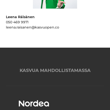
Leena Räisänen
050 469 9971
leena.raisanen@kasvuopen.co
KASVUA MAHDOLLISTAMASSA