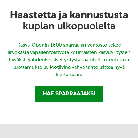
Haastetta ja kannustusta
kuplan ulkopuolelta
Kasvu Openin 1600 sparraajan verkosto tekee
arvokasta vapaaehtoistyötä kotimaisten kasvuyritysten
hyväksi. Kahdenkeskiset yritystapaamiset toteutetaan
luottamuksella. Motiivina vahva tahto laittaa hyvä
kiertämään.
HAE SPARRAAJAKSI