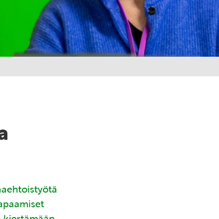
a
aaehtoistyötä
tapaamiset
ä kiertämään.