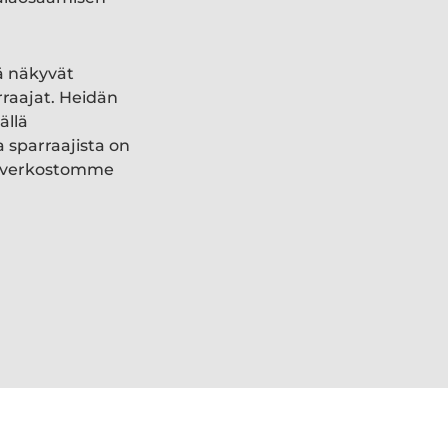
ä näkyvät
rraajat. Heidän
ällä
a sparraajista on
ki verkostomme