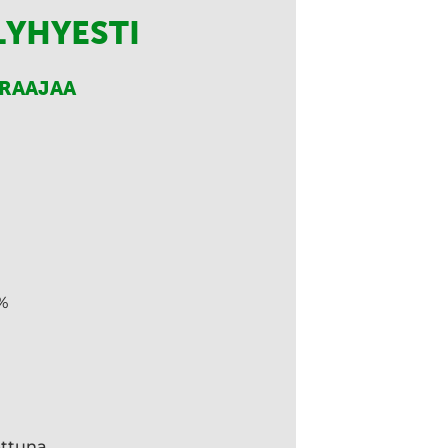
LYHYESTI
RRAAJAA
%
ettuna