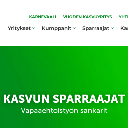
KARNEVAALI
VUODEN KASVUYRITYS
YHT
Yritykset
Kumppanit
Sparraajat
Ka
KASVUN SPARRAAJAT
Vapaaehtoistyön sankarit