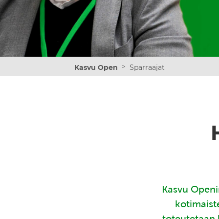
>
Kasvu Open
Sparraajat
Kasvu Openin
kotimaist
toteutetaan 