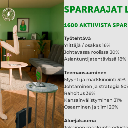
SPARRAAJAT 
1600 AKTIIVISTA SPA
Työtehtävä
Yrittäjä / osakas 16%
Johtavassa roolissa 30%
Asiantuntijatehtävissä 18%
Teemaosaaminen
Myynti ja markkinointi 51%
Johtaminen ja strategia 50
Rahoitus 38%
Kansainvälistyminen 31%
Osaaminen ja tiimi 26%
Aluejakauma
Jokainen maakunta edust