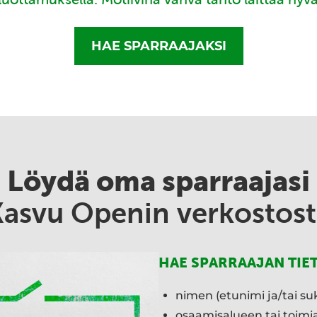
HAE SPARRAAJAKSI
Löydä oma sparraajasi
Kasvu Openin verkostost
HAE SPARRAAJAN TIE
nimen (etunimi ja/tai su
osaamisalueen tai toim