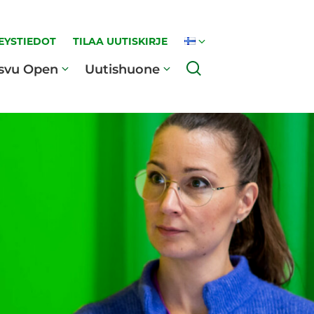
EYSTIEDOT
TILAA UUTISKIRJE
Haku
svu Open
Uutishuone