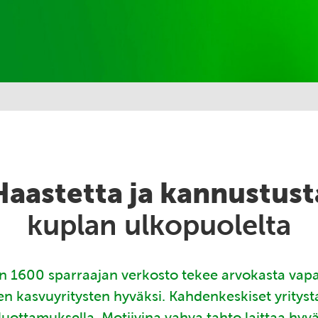
Haastetta ja kannustust
kuplan ulkopuolelta
 1600 sparraajan verkosto tekee arvokasta vap
en kasvuyritysten hyväksi. Kahdenkeskiset yritys
luottamuksella. Motiivina vahva tahto laittaa hyv