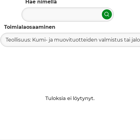
Hae nimellä
Hae
Toimialaosaaminen
Teollisuus: Kumi- ja muovituotteiden valmistus tai jal
Tuloksia ei löytynyt.