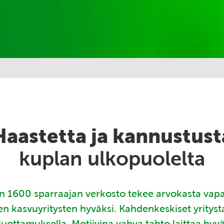
Haastetta ja kannustust
kuplan ulkopuolelta
 1600 sparraajan verkosto tekee arvokasta vap
en kasvuyritysten hyväksi. Kahdenkeskiset yritys
luottamuksella. Motiivina vahva tahto laittaa hyv