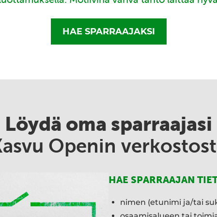
HAE SPARRAAJAKSI
Löydä oma sparraajasi
Kasvu Openin verkostost
HAE SPARRAAJAN TIE
nimen (etunimi ja/tai su
osaamisalueen tai toim