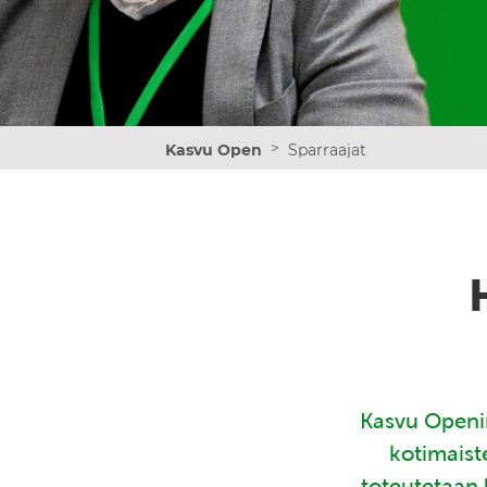
>
Kasvu Open
Sparraajat
Kasvu Openin
kotimaist
toteutetaan 