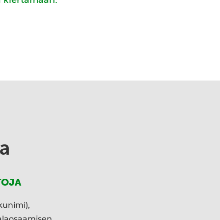
a
TOJA
kunimi),
ialaosaamisen