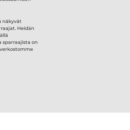
ä näkyvät
rraajat. Heidän
ällä
a sparraajista on
ki verkostomme