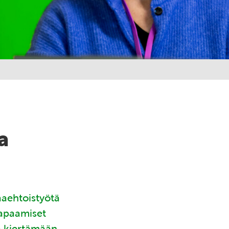
a
aaehtoistyötä
tapaamiset
ä kiertämään.