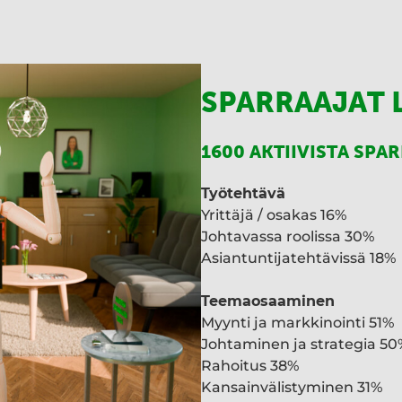
SPARRAAJAT 
1600 AKTIIVISTA SPA
Työtehtävä
Yrittäjä / osakas 16%
Johtavassa roolissa 30%
Asiantuntijatehtävissä 18%
Teemaosaaminen
Myynti ja markkinointi 51%
Johtaminen ja strategia 50
Rahoitus 38%
Kansainvälistyminen 31%