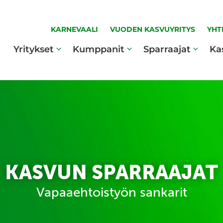
KARNEVAALI
VUODEN KASVUYRITYS
YHT
Yritykset
Kumppanit
Sparraajat
Ka
KASVUN SPARRAAJAT
Vapaaehtoistyön sankarit